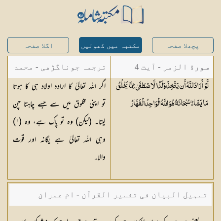
پچھلا صفحہ
مکتبہ میں کھولیں
اگلا صفحہ
سورة الزمر - آیت 4
ترجمہ جوناگڑھی - محمد
اگر اللہ تعالیٰ کا ارادہ اولاد ہی کا ہوتا
لَّوْ أَرَادَ اللَّهُ أَن يَتَّخِذَ وَلَدًا لَّاصْطَفَىٰ مِمَّا يَخْلُقُ
جونا گڑھی
تو اپنی مخلوق میں سے جسے چاہتا چن
مَا يَشَاءُ ۚ سُبْحَانَهُ ۖ هُوَ اللَّهُ الْوَاحِدُ
الْقَهَّارُ
لیتا۔ (لیکن) وہ تو پاک ہے، وہ (
١
)
وہی اللہ تعالیٰ ہے یگانہ اور قوت
والا۔
تسہیل البیان فی تفسیر القرآن - ام عمران
شکیلہ بنت میاں فضل حسین