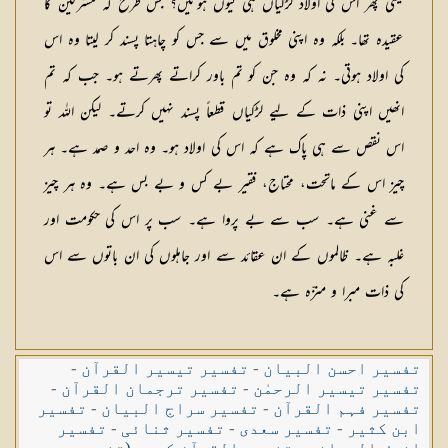
یعنی پھر اس کی اولاد لڑکیاں ہی کیوں ہوتیں؟ جس طرح کہ مشرکین کا
عقیدہ تھا۔ بلکہ وہ اپنی مخلوق میں سے جس کو چاہتا پسند کر لیتا وہ اس
کی اولاد ہوتی۔ نہ کہ وہ جن کو تم باور کراتے پھرتے ہو۔ جب کہ تم
انھیں اپنی ذات کے لیے لڑکیاں قطعاً پسند نہیں کرتے۔ لیکن اللہ تو
اس نقص سے ہی پاک ہے کہ اس کی اولاد ہو۔ وہ احد و صمد ہے۔ ہر
چیز اس کے ماتحت، محتاج، فقیر بے کس و بے بس ہے۔ وہ ہر چیز
سے غنی ہے۔ سب سے بے پروا ہے۔ سب پر اس کی حکومت اور
غلبہ ہے۔ ظالموں کے ان عقائد سے اور جاہلوں کی ان باتوں سے اس
کی ذات مبرا و منزّہ ہے۔
تفسیر احسن البیان
-
تفسیر تیسیر القرآن
-
تفسیر تیسیر الرحمٰن
-
تفسیر ترجمان القرآن
-
تفسیر فہم القرآن
-
تفسیر سراج البیان
-
تفسیر
ابن کثیر
-
تفسیر سعدی
-
تفسیر ثنائی
-
تفسیر