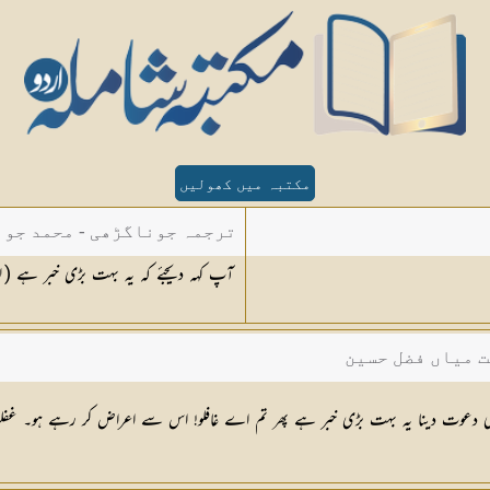
مکتبہ میں کھولیں
ترجمہ جوناگڑھی - محمد جون
آپ کہہ دیجئے کہ یہ بہت بڑی خبر ہے (
١
ت میاں فضل حسین
د کی دعوت دینا یہ بہت بڑی خبر ہے پھر تم اے غافلو! اس سے اعراض کر رہے ہو۔ غفل