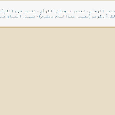
سیر الرحمٰن
-
تفسیر ترجمان القرآن
-
تفسیر فہم القرآن
قرآن کریم (تفسیر عبدالسلام بھٹوی)
-
تسہیل البیان فی 