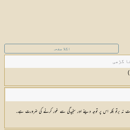
اگلا صفحہ
ا گڑھی
)
ت نہ برتو بلکہ اس پر توجہ دینے اور سنجیدگی سے غور کرنے کی ضرورت ہے۔