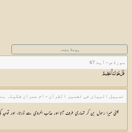
پچھلا صفحہ
سورة ص - آیت 67
قُلْ هُوَ نَبَأٌ
عَظِيمٌ
تسہیل البیان فی تفسیر القرآن - ام عمران شکیلہ بن
یعنی میرا رسول بن کر تمہاری طرف آنا اور عذاب اخروی سے ڈرانا، اور توحی