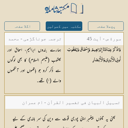
پچھلا صفحہ
مکتبہ میں کھولیں
اگلا صفحہ
سورة ص - آیت 45
ترجمہ جوناگڑھی - محمد
ہمارے بندوں ابراہیم، اسحاق اور
وَاذْكُرْ عِبَادَنَا إِبْرَاهِيمَ وَإِسْحَاقَ وَيَعْقُوبَ
جونا گڑھی
یعقوب (علیہم السلام) کا بھی لوگوں
أُولِي الْأَيْدِي
وَالْأَبْصَارِ
سے ذکر کرو جو ہاتھوں اور آنکھوں
والے (
١
) تھے۔
تسہیل البیان فی تفسیر القرآن - ام عمران
شکیلہ بنت میاں فضل حسین
یعنی یہ تینوں پیغمبر اپنی پوری قوت سے دین کی سر بلندی کے لیے