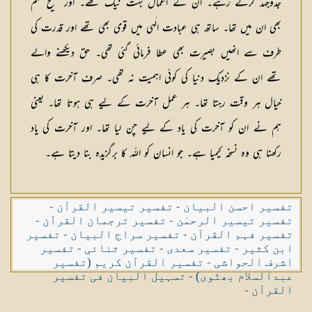
جدوجہد کرتے رہے۔ ان کے اعمال بہت نیک تھے۔ اور صحیح علم
بھی ان میں تھا۔ ساتھ ہی عبادت الٰہی میں قوی بھی تھے اور قدرت کی
طرف سے انھیں بصیرت بھی عطا فرمائی گئی تھی۔ حق دیکھنے والے
تھے ان کے نزدیک دنیا کی کوئی اہمیت نہ تھی۔ صرف آخرت کا ہی
خیال ہر وقت رہتا تھا۔ ہر عمل آخرت کے لیے ہی ہوتا تھا۔ یعنی
ہم نے ان کو آخرت کی یاد کے لیے چن لیا تھا۔ اور آخرت کی یاد
رکھنا ہی وہ نسخہ کیمیا ہے۔ جو انسان کو اللہ کا برگزیدہ بنا دیتا ہے۔
تفسیر احسن البیان
-
تفسیر تیسیر القرآن
-
تفسیر تیسیر الرحمٰن
-
تفسیر ترجمان القرآن
-
تفسیر فہم القرآن
-
تفسیر سراج البیان
-
تفسیر
ابن کثیر
-
تفسیر سعدی
-
تفسیر ثنائی
-
تفسیر
اشرف الحواشی
-
تفسیر القرآن کریم (تفسیر
عبدالسلام بھٹوی)
-
تسہیل البیان فی تفسیر
القرآن
-