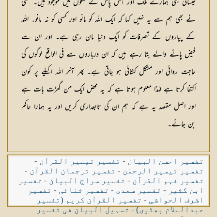
عیسائی بھی ہمارے ملک اور آس پاس کے ملکوں میں موجود ہیں۔ کسی
نے بھی ہم سے یہ نہیں کہا کہ ایک اللہ کو مانو اور کسی کو نہ مانو۔ اللہ
کے پیاروں کے تصرفات کو ایک دنیا مان رہی ہے۔ اور ان سے
فیض پانے والے بتا رہے ہیں کہ ان درباروں سے فی الواقع لوگوں کی
حاجت روائی اور مشکل کشائی ہو جاتی ہے۔ پھر آخر اللہ اکیلے پر کون
اکتفا کرتا ہے لہٰذا معلوم ہوتا ہے کہ یہ محض ایک من گھڑت بات ہے
اور اصل مقصد یہ ہے کہ ہم ان کی تابعداری کریں اور یہ ہمارا حاکم
بن جائے۔
تفسیر احسن البیان
-
تفسیر تیسیر القرآن
-
تفسیر تیسیر الرحمٰن
-
تفسیر ترجمان القرآن
-
تفسیر فہم القرآن
-
تفسیر سراج البیان
-
تفسیر
ابن کثیر
-
تفسیر سعدی
-
تفسیر ثنائی
-
تفسیر
اشرف الحواشی
-
تفسیر القرآن کریم (تفسیر
عبدالسلام بھٹوی)
-
تسہیل البیان فی تفسیر