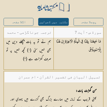
پچھلا صفحہ
مکتبہ میں کھولیں
اگلا صفحہ
سورة ص - آیت 7
ترجمہ جوناگڑھی - محمد
ہم نے تو یہ بات پچھلے دین میں
مَا سَمِعْنَا بِهَٰذَا فِي الْمِلَّةِ الْآخِرَةِ إِنْ هَٰذَا
جونا گڑھی
بھی نہیں سنی (
١
) کچھ نہیں یہ تو
إِلَّا
اخْتِلَاقٌ
صرف گھڑنت ہے (
٢
)
تسہیل البیان فی تفسیر القرآن - ام عمران
شکیلہ بنت میاں فضل حسین
من گھڑت بات:
یعنی قریب کے زمانہ میں ہمارے بزرگ بھی گزرے ہیں یہودی اور