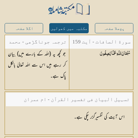
پچھلا صفحہ
مکتبہ میں کھولیں
اگلا صفحہ
سورة الصافات - آیت 159
ترجمہ جوناگڑھی - محمد
جو کچھ یہ (اللہ کے بارے میں) بیان
سُبْحَانَ اللَّهِ عَمَّا
يَصِفُونَ
جونا گڑھی
کر رہے ہیں اس سے اللہ تعالیٰ بالکل
پاک ہے۔
تسہیل البیان فی تفسیر القرآن - ام عمران
شکیلہ بنت میاں فضل حسین
اس آیت کی تفسیرگزر چکی ہے۔