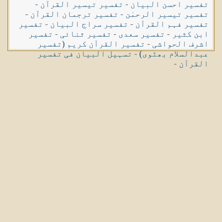
تفسیر احسن البیان
-
تفسیر تیسیر القرآن
-
تفسیر تیسیر الرحمٰن
-
تفسیر ترجمان القرآن
-
تفسیر فہم القرآن
-
تفسیر سراج البیان
-
تفسیر
ابن کثیر
-
تفسیر سعدی
-
تفسیر ثنائی
-
تفسیر
اشرف الحواشی
-
تفسیر القرآن کریم (تفسیر
عبدالسلام بھٹوی)
-
تسہیل البیان فی تفسیر
القرآن
-