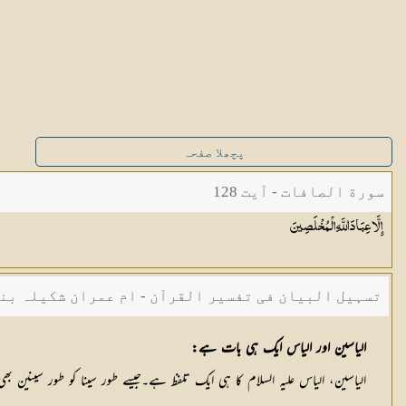
پچھلا صفحہ
سورة الصافات - آیت 128
إِلَّا عِبَادَ اللَّهِ
الْمُخْلَصِينَ
تسہیل البیان فی تفسیر القرآن - ام عمران شکیلہ بن
الیاسین اور الیاس ایک ہی بات ہے:
الیاسین، الیاس علیہ السلام کا ہی ایک تلفظ ہے۔جیسے طور سینا کو طور سینین بھی