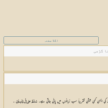
اگلا صفحہ
ا گڑھی
ظ کی ایسی کمی بیشی تقریباً سب زبانوں میں پائی جاتی ہے۔
۔
سَلٰمٌ علی اِلْ یَاسِیْنَ