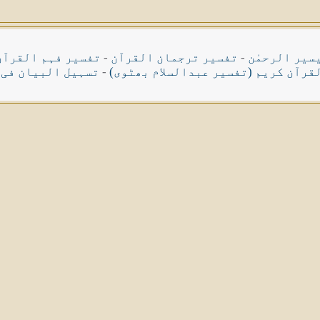
سیر الرحمٰن
-
تفسیر ترجمان القرآن
-
تفسیر فہم القرآن
قرآن کریم (تفسیر عبدالسلام بھٹوی)
-
تسہیل البیان فی 