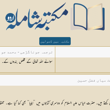
مکتبہ میں کھولیں
ترجمہ جوناگڑھی - محمد جون
سوائے اللہ تعالیٰ کے مخلص بندوں کے۔
ت میاں فضل حسین
 کہتے ہیں۔ حضرت الیاس علیہ السلام کو دوسری کتابوں میں ’’ایلیا‘‘ بھی کہا گیا ہے۔ تلف