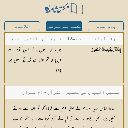
پچھلا صفحہ
مکتبہ میں کھولیں
اگلا صفحہ
سورة الصافات - آیت 124
ترجمہ جوناگڑھی - محمد
جب کہ انہوں نے اپنی قوم سے
إِذْ قَالَ لِقَوْمِهِ أَلَا
تَتَّقُونَ
جونا گڑھی
فرمایا کہ تم اللہ سے ڈرتے نہیں ہو؟
(١)
تسہیل البیان فی تفسیر القرآن - ام عمران
شکیلہ بنت میاں فضل حسین
سیدنا الیاس علیہ السلام نے اپنی قوم سے فرمایا کہ تم اللہ سے ڈرتے
نہیں ہو۔ بعل دیوتا کا بت تو تم نے خود گھڑا ہے۔ یہ پتھر کا بے