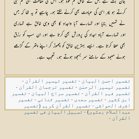
جان بت ہے جس کے خالق تم خود ہو۔ اس کی حفاظت بھی تم ہی
کرتے ہو پھر اسی کی عبادت بھی کرنے لگتے ہو۔ چاہیے تو یہ تھا کہ جس
نے تمہیں بنایا اور تمہارے آبا واجداد کا بھی وہی خالق ہے تمہاری
اور تمہارے آباو اجداد کی پرورش بھی کرتا ہے اور ان سب کو رزق
بھی عطا کرتا ہے۔ ایسے بہترین خالق کو چھوڑ کر اپنے پتھر کے گڑھے
ہوئے معبود کے سامنے سر بسجود ہوتے ہو۔ تعجب ہے۔
تفسیر احسن البیان
-
تفسیر تیسیر القرآن
-
تفسیر تیسیر الرحمٰن
-
تفسیر ترجمان القرآن
-
تفسیر فہم القرآن
-
تفسیر سراج البیان
-
تفسیر
ابن کثیر
-
تفسیر سعدی
-
تفسیر ثنائی
-
تفسیر
اشرف الحواشی
-
تفسیر القرآن کریم (تفسیر
عبدالسلام بھٹوی)
-
تسہیل البیان فی تفسیر
القرآن
-