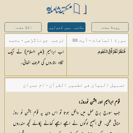
پچھلا صفحہ
مکتبہ میں کھولیں
اگلا صفحہ
سورة الصافات - آیت 88
ترجمہ جوناگڑھی - محمد
اب ابراہیم (علیہ السلام) نے ایک
فَنَظَرَ نَظْرَةً فِي
النُّجُومِ
جونا گڑھی
نگاہ ستاروں کی طرف اٹھائی۔
تسہیل البیان فی تفسیر القرآن - ام عمران
شکیلہ بنت میاں فضل حسین
قوم ابراہیم اور جشن نوروز:
جب سورج برج حمل میں داخل ہوتا تو اس دن یہ قوم جشن نو روز
مناتی تھی۔ علی الصبح لوگوں نے اچھے اچھے کھانے پکائے کچھ مندروں