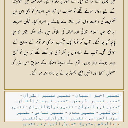
میں بتوں کے سامنے نیاز کے طور پر رکھ دئیے۔ اور میلہ میں شمولیت
کے لیے روانہ ہونے لگے تو حضرت ابراہیم علیہ السلام کو بھی اس میں
شمولیت کی دعوت دی، بلکہ ساتھ لے جانے پر اصرار کیا۔ لیکن حضرت
ابراہیم علیہ السلام تنہائی اور موقعہ کی تلاش میں تھے تاکہ بتوں کا تیا
پانچہ کیا جا سکے۔ آپ کو فوراً ایک ترکیب سوجھی جو قوم کے مزاج کے
موافق تھی۔ آپ نے ستاروں پر نظر ڈالی پھر کہنے لگے کہ میں تو آج
بیمار ہونے والا ہوں۔ قوم نے اپنے اعتقاد کے مطابق اس عذر کو
معقول سمجھا اور انھیں پیچھے چھوڑ جانے پر رضا مند ہو گئے۔
تفسیر احسن البیان
-
تفسیر تیسیر القرآن
-
تفسیر تیسیر الرحمٰن
-
تفسیر ترجمان القرآن
-
تفسیر فہم القرآن
-
تفسیر سراج البیان
-
تفسیر
ابن کثیر
-
تفسیر سعدی
-
تفسیر ثنائی
-
تفسیر
اشرف الحواشی
-
تفسیر القرآن کریم (تفسیر
عبدالسلام بھٹوی)
-
تسہیل البیان فی تفسیر