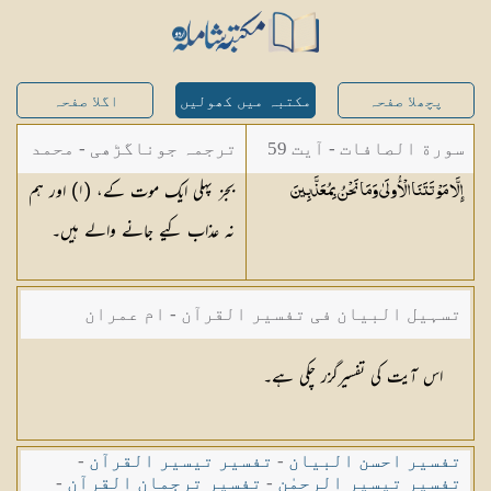
پچھلا صفحہ
مکتبہ میں کھولیں
اگلا صفحہ
سورة الصافات - آیت 59
ترجمہ جوناگڑھی - محمد
بجز پہلی ایک موت کے، (١) اور ہم
إِلَّا مَوْتَتَنَا الْأُولَىٰ وَمَا نَحْنُ
بِمُعَذَّبِينَ
جونا گڑھی
نہ عذاب کیے جانے والے ہیں۔
تسہیل البیان فی تفسیر القرآن - ام عمران
شکیلہ بنت میاں فضل حسین
اس آیت کی تفسیرگزر چکی ہے۔
تفسیر احسن البیان
-
تفسیر تیسیر القرآن
-
تفسیر تیسیر الرحمٰن
-
تفسیر ترجمان القرآن
-