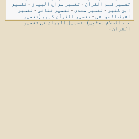
تفسیر فہم القرآن
-
تفسیر سراج البیان
-
تفسیر
ابن کثیر
-
تفسیر سعدی
-
تفسیر ثنائی
-
تفسیر
اشرف الحواشی
-
تفسیر القرآن کریم (تفسیر
عبدالسلام بھٹوی)
-
تسہیل البیان فی تفسیر
القرآن
-