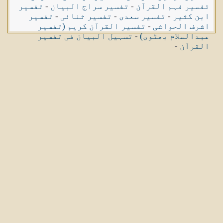
تفسیر فہم القرآن
-
تفسیر سراج البیان
-
تفسیر
ابن کثیر
-
تفسیر سعدی
-
تفسیر ثنائی
-
تفسیر
اشرف الحواشی
-
تفسیر القرآن کریم (تفسیر
عبدالسلام بھٹوی)
-
تسہیل البیان فی تفسیر
القرآن
-