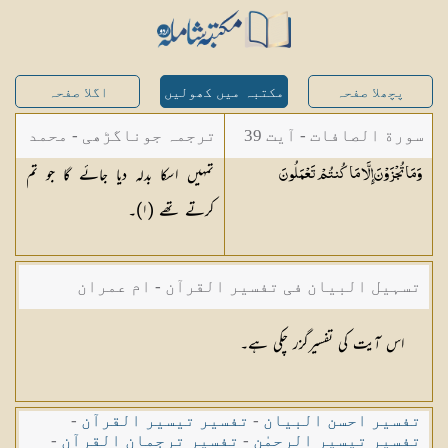
پچھلا صفحہ
مکتبہ میں کھولیں
اگلا صفحہ
سورة الصافات - آیت 39
ترجمہ جوناگڑھی - محمد
تمہیں اسکا بدلہ دیا جائے گا جو تم
وَمَا تُجْزَوْنَ إِلَّا مَا كُنتُمْ
تَعْمَلُونَ
جونا گڑھی
کرتے تھے (١)۔
تسہیل البیان فی تفسیر القرآن - ام عمران
شکیلہ بنت میاں فضل حسین
اس آیت کی تفسیرگزر چکی ہے۔
تفسیر احسن البیان
-
تفسیر تیسیر القرآن
-
تفسیر تیسیر الرحمٰن
-
تفسیر ترجمان القرآن
-