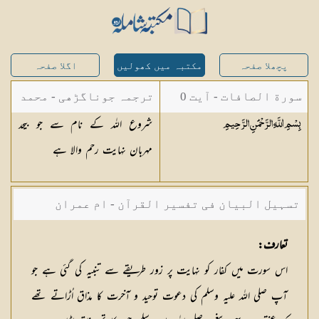
پچھلا صفحہ
مکتبہ میں کھولیں
اگلا صفحہ
سورة الصافات - آیت 0
ترجمہ جوناگڑھی - محمد
شروع اللہ کے نام سے جو بیحد
بِسْمِ اللَّهِ الرَّحْمَٰنِ
الرَّحِيمِ
جونا گڑھی
مہربان نہایت رحم والا ہے
تسہیل البیان فی تفسیر القرآن - ام عمران
شکیلہ بنت میاں فضل حسین
تعارف:
اس سورت میں کفار کو نہایت پر زور طریقے سے تنبیہ کی گئی ہے جو
آپ صلی اللہ علیہ وسلم کی دعوت توحید و آخرت کا مذاق اُڑاتے تھے