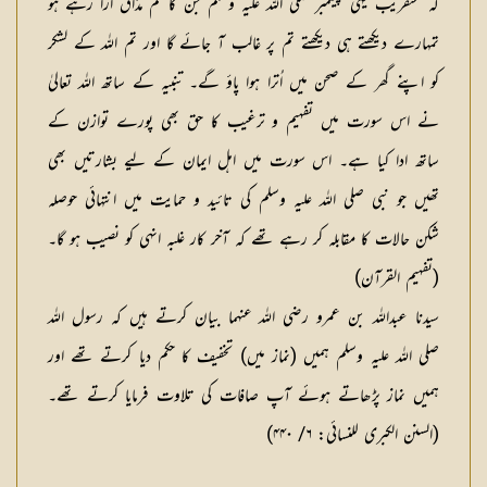
کہ عنقریب یہی پیغمبر صلی اللہ علیہ وسلم جن کا تم مذاق اڑا رہے ہو
تمہارے دیکھتے ہی دیکھتے تم پر غالب آ جائے گا اور تم اللہ کے لشکر
کو اپنے گھر کے صحن میں اُترا ہوا پاؤ گے۔ تنبیہ کے ساتھ اللہ تعالیٰ
نے اس سورت میں تفہیم و ترغیب کا حق بھی پورے توازن کے
ساتھ ادا کیا ہے۔ اس سورت میں اہل ایمان کے لیے بشارتیں بھی
تھیں جو نبی صلی اللہ علیہ وسلم کی تائید و حمایت میں انتہائی حوصلہ
شکن حالات کا مقابلہ کر رہے تھے کہ آخر کار غلبہ انہی کو نصیب ہو گا۔
(تفہیم القرآن)
سیدنا عبداللہ بن عمرو رضی اللہ عنہما بیان کرتے ہیں کہ رسول اللہ
صلی اللہ علیہ وسلم ہمیں (نماز میں) تخفیف کا حکم دیا کرتے تھے اور
ہمیں نماز پڑھاتے ہوئے آپ صافات کی تلاوت فرمایا کرتے تھے۔
(السنن الکبری للنسائی: ۶/ ۴۴۰)