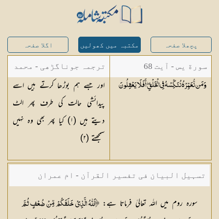
پچھلا صفحہ
مکتبہ میں کھولیں
اگلا صفحہ
سورة يس - آیت 68
ترجمہ جوناگڑھی - محمد
اور جسے ہم بوڑھا کرتے ہیں اسے
وَمَن نُّعَمِّرْهُ نُنَكِّسْهُ فِي الْخَلْقِ ۖ أَفَلَا
يَعْقِلُونَ
جونا گڑھی
پیدائشی حالت کی طرف پھر الٹ
دیتے ہیں (١) کیا پھر بھی وہ نہیں
سمجھتے (٢)
تسہیل البیان فی تفسیر القرآن - ام عمران
شکیلہ بنت میاں فضل حسین
سورہ روم میں اللہ تعالیٰ فرماتا ہے:
﴿اَللّٰهُ الَّذِيْ خَلَقَكُمْ مِّنْ ضُعْفٍ ثُمَّ