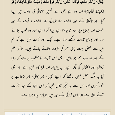
جَعَلَ مِنۢ بَعْدِ ضُعْفٍ قُوَّةً ثُمَّ جَعَلَ مِنۢ بَعْدِ قُوَّةٍ ضُعْفًا وَّ شَيْبَةً يَخْلُقُ مَا يَشَآءُ وَ هُوَ
اللہ وہ ہے جس نے تمہیں ناتوانی کی حالت میں پیدا
الْعَلِيْمُ الْقَدِيْرُ﴾
کیا، پھر ناتوانی کے بعد طاقت عطا فرمائی، پھر طاقت و قوت کے بعد
ضعف اور بڑھاپا دیا۔ وہ جو چاہتا ہے پیدا کرتا ہے اور وہ خوب جاننے
والا اور پوری قدرت رکھنے والا ہے۔ ایک اور آیت میں ہے کہ تم
میں سے بعض بہت بڑی عمر کی طرف لوٹائے جاتے ہیں۔ تا کہ علم
کے بعد وہ بے علم ہو جائیں۔ پس اس آیت کا مطلب یہ ہے کہ دنیا
زوال اور انتقال کی جگہ ہے۔ یہ پائیدار اور قرا گاہ نہیں ہے پھر بھی
کیا یہ لوگ عقل نہیں رکھتے کہ اپنے بچپن، پھر جوانی، پھر بڑھاپے پر
غور کریں اور اس سے یہ نتیجہ نکال لیں کہ اس دنیا کے بعد آخرت
آنے والی ہے اور اس زندگی کے بعد میں دوبارہ پیدا ہونا ہے۔
تفسیر احسن البیان
-
تفسیر تیسیر القرآن
-