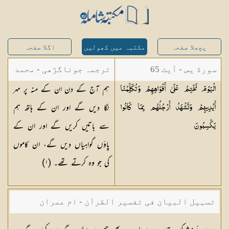
پچھلا صفحہ
مکتبہ میں کھولیں
اگلا صفحہ
سورة يس - آیت 65
ترجمہ جوناگڑھی - محمد
ہم آج کے دن ان کے منہ پر مہر
الْيَوْمَ نَخْتِمُ عَلَىٰ أَفْوَاهِهِمْ وَتُكَلِّمُنَا
جونا گڑھی
لگا دیں گے اور ان کے ہاتھ ہم
أَيْدِيهِمْ وَتَشْهَدُ أَرْجُلُهُم بِمَا كَانُوا
سے باتیں کریں گے اور ان کے
يَكْسِبُونَ
پاؤں گواہیاں دیں گے، ان کاموں
کی جو وہ کرتے تھے۔ (١)
تسہیل البیان فی تفسیر القرآن - ام عمران
شکیلہ بنت میاں فضل حسین