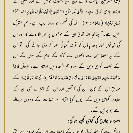
ابتداً مشرکین قیامت والے دن بھی جھوٹ بولیں گے اور کہیں گے
ارشاد باری تعالیٰ ہے:
﴿ثُمَّ لَمْ تَكُنْ فِتْنَتُهُمْ اِلَّا اَنْ قَالُوْا وَ اللّٰهِ رَبِّنَا مَا كُنَّا
(الانعام: ۲۳) ’’اللہ کی قسم، جو ہمارا رب ہے، ہم مشرک
مُشْرِكِيْنَ﴾
نہیں تھے۔‘‘ چنانچہ اللہ تعالیٰ ان کے مونہوں پر مہر لگا دے گا اور ان
کی زبانوں اور ہاتھ پاؤں کو قوت گویائی عطا کر دی جائے گی۔ تو ان
کے یہ اعضا جن سے انھوں نے گناہ کے کام کیے ہوں گے ان
کے خلاف گواہی دیں گے سورہ حم السجدہ میں ارشاد ہے:
﴿حَتّٰى اِذَا مَا
کے
جَآءُوْهَا شَهِدَ عَلَيْهِمْ سَمْعُهُمْ وَ اَبْصَارُهُمْ وَ جُلُوْدُهُمْ بِمَا كَانُوْا يَعْمَلُوْنَ﴾
مطابق ان کے کان، ان کی آنکھیں اور ان کے چمڑے بھی ان کے
خلاف گواہی دیں گے۔ یوں گویا اقرار اور شہادت کے دونوں مرحلے
طے ہو جائیں گے۔
اعضا و جوارح کی گواہی کیسے ہو گی:
واضح رہے کہ اللہ تعالیٰ مجرموں کے اعضا سے ان کے خلاف زبردستی