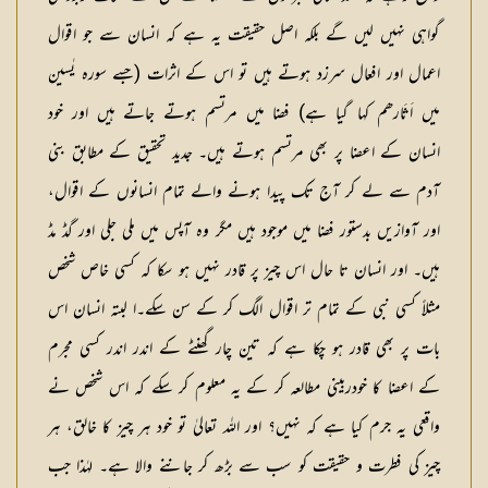
گواہی نہیں لیں گے بلکہ اصل حقیقت یہ ہے کہ انسان سے جو اقوال
اعمال اور افعال سرزد ہوتے ہیں تو اس کے اثرات (جسے سورہ یٰسین
میں اَثَارھم کہا گیا ہے) فضا میں مرتسم ہوتے جاتے ہیں اور خود
انسان کے اعضا پر بھی مرتسم ہوتے ہیں۔ جدید تحقیق کے مطابق بنی
آدم سے لے کر آج تک پیدا ہونے والے تمام انسانوں کے اقوال،
اور آوازیں بدستور فضا میں موجود ہیں مگر وہ آپس میں ملی جلی اور گڈ مڈ
ہیں۔ اور انسان تا حال اس چیز پر قادر نہیں ہو سکا کہ کسی خاص شخص
مثلاً کسی نبی کے تمام تر اقوال الگ کر کے سن سکے۔ا لبتہ انسان اس
بات پر بھی قادر ہو چکا ہے کہ تین چار گھنٹے کے اندر اندر کسی مجرم
کے اعضا کا خودربینی مطالعہ کر کے یہ معلوم کر سکے کہ اس شخص نے
واقعی یہ جرم کیا ہے کہ نہیں؟ اور اللہ تعالیٰ تو خود ہر چیز کا خالق، ہر
چیز کی فطرت و حقیقت کو سب سے بڑھ کر جاننے والا ہے۔ لہٰذا جب