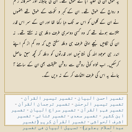
یہ طوق ان کی تقلید آبا کے طوق تھے۔ ان کی جاہلانہ اور مشرکانہ رسم
و رواج کے طوق تھے۔ ان کے کبر و نخوت کے طوق تھے جنھوں
نے ان کے گلوں کو اس حد تک دبا رکھا تھا اور ان کے سر اس قدر
جکڑے ہوئے تھے کہ وہ کسی دوسری طرف دیکھ ہی نہ سکتے تھے۔ نہ
ان کی نگاہیں نیچے اپنی طرف ہی دیکھ سکتی ہیں کہ وہ کم از کم اپنے
اندر ہی موجود اللہ کی نشانیوں اور قدرتوں کو دیکھ کر کچھ سبق حاصل
کرسکیں۔ اب خواہ کوئی روشن سے روشن حقیقت بھی ان کے سامنے آ
جائے یہ اس کی طرف التفات کر کے نہ دیں گے۔
تفسیر احسن البیان
-
تفسیر تیسیر القرآن
-
تفسیر تیسیر الرحمٰن
-
تفسیر ترجمان القرآن
-
تفسیر فہم القرآن
-
تفسیر سراج البیان
-
تفسیر
ابن کثیر
-
تفسیر سعدی
-
تفسیر ثنائی
-
تفسیر
اشرف الحواشی
-
تفسیر القرآن کریم (تفسیر
عبدالسلام بھٹوی)
-
تسہیل البیان فی تفسیر