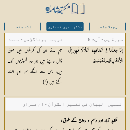
پچھلا صفحہ
مکتبہ میں کھولیں
اگلا صفحہ
سورة يس - آیت 8
ترجمہ جوناگڑھی - محمد
ہم نے ان کی گردنوں میں طوق
إِنَّا جَعَلْنَا فِي أَعْنَاقِهِمْ أَغْلَالًا فَهِيَ إِلَى
جونا گڑھی
ڈال دیئے ہیں پھر وہ ٹھوڑیوں تک
الْأَذْقَانِ فَهُم
مُّقْمَحُونَ
ہیں، جس سے انکے سر اوپر الٹ
گئے ہیں (١)
تسہیل البیان فی تفسیر القرآن - ام عمران
شکیلہ بنت میاں فضل حسین
تقلید آباء اور رسم و رواج کے طوق: