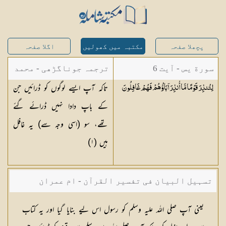
پچھلا صفحہ
مکتبہ میں کھولیں
اگلا صفحہ
سورة يس - آیت 6
ترجمہ جوناگڑھی - محمد
تاکہ آپ ایسے لوگوں کو ڈرائیں جن
لِتُنذِرَ قَوْمًا مَّا أُنذِرَ آبَاؤُهُمْ فَهُمْ
غَافِلُونَ
جونا گڑھی
کے باپ دادا نہیں ڈرائے گئے
تھے، سو (اسی وجہ سے) یہ غافل
ہیں (١)
تسہیل البیان فی تفسیر القرآن - ام عمران
شکیلہ بنت میاں فضل حسین
یعنی آپ صلی اللہ علیہ وسلم کو رسول اس لیے بنایا گیا اور یہ کتاب