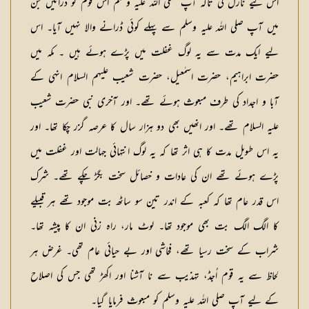
اس لیے نازل کی تاکہ آپ صلی اللہ علیہ وسلم اس قوم کو ڈرائیں جن
میں آپ صلی اللہ علیہ وسلم سے پہلے کوئی ڈرانے والا نہیں آیا۔ اس
لیے ایک مدت سے یہ لوگ غفلت میں پڑے ہوئے ہیں ۔ مکہ میں
حضرت ابراہیم، حضرت اسمٰعیل، حضرت شعیب علیہم السلام انہی کے
آبا و اجداد کی طرف مبعوث ہوئے تھے۔ اور آخری نبی حضرت شعیب
علیہ السلام تھے۔ اور انھیں بھی دو ہزار سال کا عرصہ گزر چکا تھا۔ اور
یہ اس طویل مدت کا ہی اثر تھا کہ یہ لوگ انتہائی جہالت اور غفلت میں
پڑے ہوئے تھے ان کی عادات و خصائل سخت بگڑ چکے تھے۔ شرک
اس قدر عام تھا کہ کعبہ کے اندر تین سو ساٹھ بت موجود تھے ہر قبیلے
کا الگ الگ بت بھی موجود تھا۔ لوٹ مار، راہ زنی ان کا پیشہ تھا۔
شراب کے سخت رسیا تھے، فحاشی اور بے حیائی عام تھی۔ غرض ہر
لحاظ سے یہ قوم اُجڈ، تہذیب سے نا آشنا اور اکھڑ تھی جس کی اصلاح
کے لیے آپ صلی اللہ علیہ وسلم کو مبعوث فرمایا گیا۔