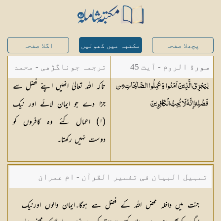
پچھلا صفحہ
مکتبہ میں کھولیں
اگلا صفحہ
سورة الروم - آیت 45
ترجمہ جوناگڑھی - محمد
تاکہ اللہ تعالیٰ انھیں اپنے فضل سے
لِيَجْزِيَ الَّذِينَ آمَنُوا وَعَمِلُوا الصَّالِحَاتِ مِن
جونا گڑھی
جزا دے جو ایمان لائے اور نیک
فَضْلِهِ ۚ إِنَّهُ لَا يُحِبُّ
الْكَافِرِينَ
(١) اعمال کئے وہ کافروں کو
دوست نہیں رکھتا۔
تسہیل البیان فی تفسیر القرآن - ام عمران
شکیلہ بنت میاں فضل حسین
جنت میں داخلہ محض اللہ کے فضل سے ہوگا۔ایمان والوں اورنیک