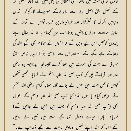
لوگوں کوبھی جنت میں داخلہ کسی اسحقاق کی بناپرنہیں ملے گابلکہ محض اللہ
کے فضل یعنی اصل بدلہ سے زائداجرکے طورپرملے گا۔کیونکہ انسان
دنیامیں اگراللہ کا شکرگزار اور فرمانبرداربن کررہا۔تواس سے تواللہ کے
سابقہ احسانات کابدلہ پورانہیں ہوتا۔اب مزید کیسا؟ یہ اجراللہ تعالیٰ اپنے
بندوں کومحض اس لیے دیں گے کہ انہوں نے جوکام بھی کیے اللہ کی
رضاکے لیے کیے تھے۔اوراللہ ان سے راضی ہوکرزائدبدلہ خاص اپنی
مہربانی سے جنت کی صورت میں عطا کرے گاچنانچہ سیدناابوہریرہ رضی
اللہ عنہ فرماتے ہیں کہ آپ صلی اللہ علیہ وسلم نے فرمایا۔’’کسی شخص
کواس کاعمل جنت میں نہیں لے جائے گا۔ صحابہ کرام رضی اللہ عنہم
نے عرض کیا: یارسول اللہ! کیا آپ صلی اللہ علیہ وسلم کے اعمال
بھی (آپ صلی اللہ علیہ وسلم کو جنت میں نہیں لے جائیں گے)
فرمایا: ’’ہاں! میرے اعمال بھی مجھے جنت میں نہیں لے جائیں
گے،الایہ کہ اللہ اپنے فضل اوراپنی رحمت سے مجھے ڈھانپ لے۔‘‘