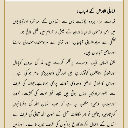
شکیلہ بنت میاں فضل حسین
فسادفی الارض کے اسباب:
فسادسے مراد ہروہ بگاڑہے جس سے انسانوں کے معاشرہ اورآبادیوں
میں امن وسکون تہ وبالااوران کے عیش و آرام میں خلل واقع ہو۔
خشکی سے مراد،انسانی آبادیاں، اور تری سے مرادسمندر،سمندری راستے
اورساحلی آبادیاں ہیں۔
یعنی انسان ایک دوسرے پرظلم کررہے ہیں،اللہ کی حدوں کوپامال
اوراخلاقی ضابطوں کوتوڑرہے ہیں اورقتل وخودیریزی عام ہوگئی ہے ۔
اوراس کااطلاق ارضی وسماوی آفات پربھی ہوتاہے۔جواللہ کی طرف
سے بطورسزاوتنبیہ نازل ہوتی ہیں جیسے قحط موت کی کثرت، خوف
اورسیلاب وغیرہ مطلب یہ ہے کہ جب انسان اللہ کی نافرمانیوں
کواپناوتیرہ بنالیں تو پھر مکافات عمل کے طورپر اللہ تعالیٰ کی طرف سے
انسان کے اعمال وکردارکارخ بُرائیوں کی طرف پھرجاتا ہے۔ اورزمین