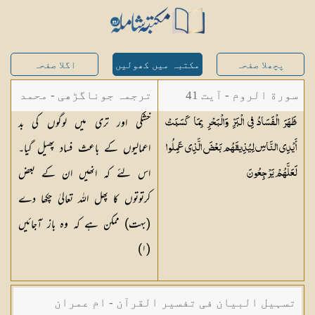
پچھلا صفحہ
مکتبہ میں کھولیں
اگلا صفحہ
سورة الروم - آیت 41
ترجمہ جوناگڑھی - محمد
خشکی اور تری میں لوگوں کی بد
ظَهَرَ الْفَسَادُ فِي الْبَرِّ وَالْبَحْرِ بِمَا كَسَبَتْ
جونا گڑھی
اعمالیوں کے باعث فساد پھیل گیا۔
أَيْدِي النَّاسِ لِيُذِيقَهُم بَعْضَ الَّذِي عَمِلُوا
اس لئے کہ انھیں ان کے بعض
لَعَلَّهُمْ
يَرْجِعُونَ
کرتوتوں کا پھل اللہ تعالیٰ چکھا دے
(بہت) ممکن ہے کہ وہ باز آجائیں
(١)
تسہیل البیان فی تفسیر القرآن - ام عمران