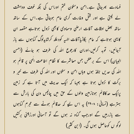
فسادسے بھرجاتی ہے۔امن وسکون ختم اوراس کی جگہ خوف ودہشت
لے لیتی ہے اور قتل وغارت گری عام ہوجاتی ہے۔اس کے ساتھ
ساتھ بعض اوقات آفات ارضی وسماوی کابھی نزول ہوتاہے مقصد ان
کایہی ہوتاہے کہ عام بگاڑیاآفات الہٰیہ کودیکھ کرشایدلوگ گناہوں سے باز
آجائیں، توبہ کرلیں،اوران کارجوع اللہ کی طرف ہو جائے (احسن
البیان) اس کے برعکس جس معاشرے کا نظام اطاعت الٰہی پر قائم ہو
اللہ کی حدیں نافذ ہوں وہاں امن و سکوں اور اللہ کی طرف سے خیر و
برکت کا نزول ہوتا ہے جیسا کہ ایک حدیث میں آتا ہے کہ زمین
پرایک حدکاقائم ہونازمین والوں کے حق میں چالیس دن کی بارش سے
بہترہے (نسائی: ۴۹۰۸) یہ اس لیے کہ حدقائم ہونے سے مجرم گناہوں
سے بازرہیں گے اورجب گناہ نہ ہوں گے تو آسمانی اورزمینی برکتیں
لوگو ں کوحاصل ہوں گی۔ (ابن کثیر)