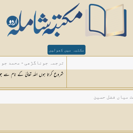
مکتبہ میں کھولیں
ترجمہ جوناگڑھی - محمد جون
شروع کرتا ہوں اللہ تعالیٰ کے نام سے جو
ت میاں فضل حسین