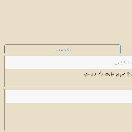
اگلا صفحہ
ا گڑھی
 بڑا مہربان نہایت رحم والا ہے