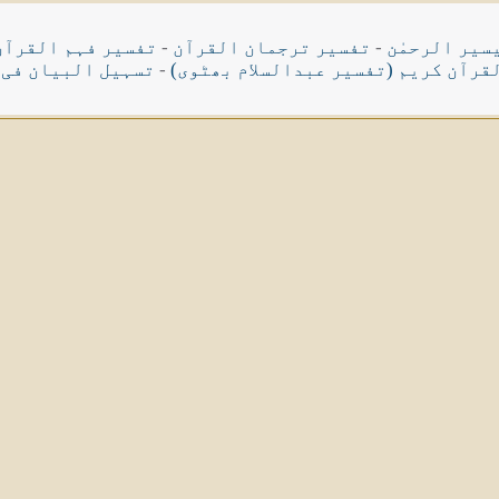
سیر الرحمٰن
-
تفسیر ترجمان القرآن
-
تفسیر فہم القرآن
قرآن کریم (تفسیر عبدالسلام بھٹوی)
-
تسہیل البیان فی 