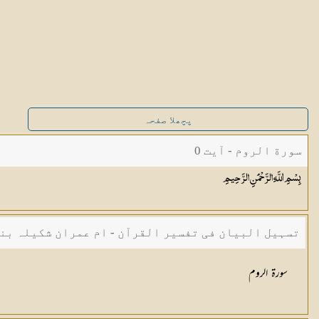
پچھلا صفحہ
سورة الروم - آیت 0
بِسْمِ اللَّهِ الرَّحْمَٰنِ
الرَّحِيمِ
تسہیل البیان فی تفسیر القرآن - ام عمران شکیلہ بن
سورۃ الروم