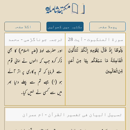
پچھلا صفحہ
مکتبہ میں کھولیں
اگلا صفحہ
سورة العنكبوت - آیت 28
ترجمہ جوناگڑھی - محمد
اور حضرت لوط (علیہ السلام) کا بھی
وَلُوطًا إِذْ قَالَ لِقَوْمِهِ إِنَّكُمْ لَتَأْتُونَ
جونا گڑھی
ذکر کرو جب کہ انہوں نے اپنی قوم
الْفَاحِشَةَ مَا سَبَقَكُم بِهَا مِنْ أَحَدٍ
سے فرمایا کہ تم بدکاری پر اتر آئے
مِّنَ
الْعَالَمِينَ
ہو (١) جسے تم سے پہلے دنیا بھر
میں سے کسی نے نہیں کیا۔
تسہیل البیان فی تفسیر القرآن - ام عمران
شکیلہ بنت میاں فضل حسین