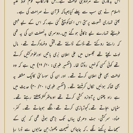
اس بدکاری سے مرادوہی لواطت ہے۔جس کاارتکاب قوم لوط علیہ
السلام نے ہی سب سے پہلے کیاجیساکہ قرآن نے صراحت کی ہے۔
یعنی تمہاری شہوت پرستی اس انتہاکوپہنچ گئی ہے۔کہ اس کے لیے طبعی
طریقے تمہارے لیے ناکافی ہوگئے ہیں۔دوسری بدخصلت ان کی یہ تھی
کہ راستے روکتے تھے،ڈاکے ڈالتے تھے،قتل وفسادکرتے تھے، مال
لوٹ لیتے تھے مجلسوں میں علی اعلان بُری باتیں اورلغوحرکتیں کرتے
تھے کوئی کسی کونہیں روکتا تھا۔ (تفسیر طبری: ۲۰/ ۲۹) میں ہے کہ وہ
لواطت بھی علی اعلان کرتے تھے۔ اور ان کی سوسائٹی کاایک مشغلہ یہ
بھی تھاکہ ہوائیں نکال کرہنستے تھے۔ (تفسیر طبری: ۲۰/ ۳۰) حدیث میں
ہے راہ چلتوں پرآوازہ کشی کرتے تھے اورپتھرکنکرپھنکتے رہتے تھے۔
سٹیاں بجاتے تھے۔کبوتربازی کرتے تھے،ننگے ہوجاتے تھے۔ کفر،
عناد، سرکشی، ہٹ دھرمی یہاں تک بڑھی ہوئی تھی کہ نبی کے
سمجھانے پرکہنے لگے ۔کہ جاجابس نصیحت چھوڑ،جن عذابوں سے ڈرا رہا