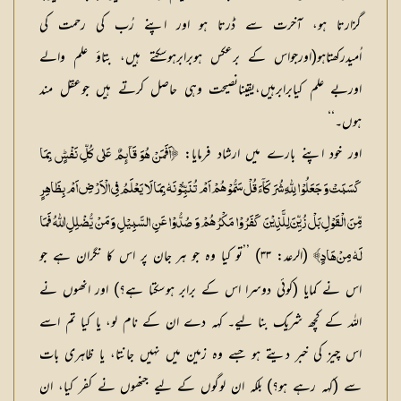
گزارتا ہو، آخرت سے ڈرتا ہو اور اپنے رُب کی رحمت کی
اُمیدرکھتاہو(اورجواس کے برعکس ہوبرابرہوسکتے ہیں، بتاؤ علم والے
اوربے علم کیابرابرہیں،یقینانصیحت وہی حاصل کرتے ہیں جوعقل مند
ہوں۔‘‘
اور خود اپنے بارے میں ارشاد فرمایا:
﴿اَفَمَنْ هُوَ قَآىِٕمٌ عَلٰى كُلِّ نَفْسٍۭ بِمَا
كَسَبَتْ وَ جَعَلُوْا لِلّٰهِ شُرَكَآءَ قُلْ سَمُّوْهُمْ اَمْ تُنَبِّـُٔوْنَهٗ بِمَا لَا يَعْلَمُ فِي الْاَرْضِ اَمْ بِظَاهِرٍ
مِّنَ الْقَوْلِ بَلْ زُيِّنَ لِلَّذِيْنَ كَفَرُوْا مَكْرُهُمْ وَ صُدُّوْا عَنِ السَّبِيْلِ وَ مَنْ يُّضْلِلِ اللّٰهُ فَمَا
(الرعد: ۳۳) ’’تو کیا وہ جو ہر جان پر اس کا نگران ہے جو
لَهٗ مِنْ هَادٍ﴾
اس نے کمایا (کوئی دوسرا اس کے برابر ہوسکتا ہے؟) اور انھوں نے
اللہ کے کچھ شریک بنا لیے۔ کہہ دے ان کے نام لو، یا کیا تم اسے
اس چیز کی خبر دیتے ہو جسے وہ زمین میں نہیں جانتا، یا ظاہری بات
سے (کہہ رہے ہو؟) بلکہ ان لوگوں کے لیے جنھوں نے کفر کیا، ان