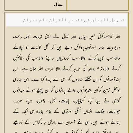
سے)۔
تسہیل البیان فی تفسیر القرآن - ام عمران
شکیلہ بنت میاں فضل حسین
اللہ کاہمسرکوئی نہیں۔یہاں اللہ تعالیٰ نے اپنی قدرت کاملہ،رحمت
وربوبیت عامہ اورتوحیدپردلائل دیے ہیں کہ کل کائنات کا چلانے
والا،سب کاپیداکرنے والا،سب کوروزیاں دینے والاسب کی حفاظتیں
کرنے والا،تمام جہان کی تدبیر کرنے والا صرف اللہ تعالیٰ ہے۔ ان
بلندآسمانوں کو،ان چمکتے ستاروں کو اسی نے پیدا کیا ہے۔ اس بھاری
بوجھل زمین کو‘ان بلندچوٹیوں والے پہاڑوں کو،ان پھیلے ہوئے میدانوں
کواسی نے پیدا کیا، کھیتیاں، باغات، پھل، پھول، دریا، سمندر،
حیوانات، جنات، انسان خشکی اورتری کے عام جانداراسی ایک کے
بنائے ہوئے ہیں۔اسی نے آسمان سے بارش برساکراس کے ذریعے