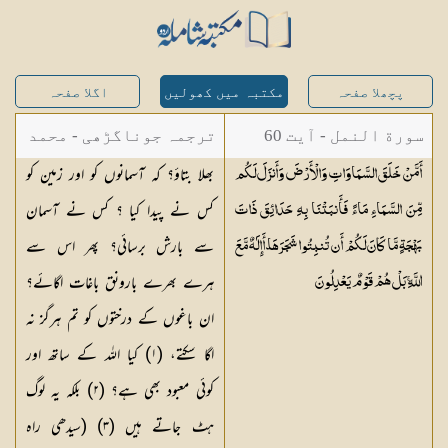
پچھلا صفحہ
مکتبہ میں کھولیں
اگلا صفحہ
سورة النمل - آیت 60
ترجمہ جوناگڑھی - محمد
بھلا بتاؤ؟ کہ آسمانوں کو اور زمین کو
أَمَّنْ خَلَقَ السَّمَاوَاتِ وَالْأَرْضَ وَأَنزَلَ لَكُم
جونا گڑھی
کس نے پیدا کیا ؟ کس نے آسمان
مِّنَ السَّمَاءِ مَاءً فَأَنبَتْنَا بِهِ حَدَائِقَ ذَاتَ
سے بارش برسائی؟ پھر اس سے
بَهْجَةٍ مَّا كَانَ لَكُمْ أَن تُنبِتُوا شَجَرَهَا ۗ أَإِلَٰهٌ مَّعَ
ہرے بھرے بارونق باغات اگائے؟
اللَّهِ ۚ بَلْ هُمْ قَوْمٌ
يَعْدِلُونَ
ان باغوں کے درختوں کو تم ہرگز نہ
اگا سکتے، (١) کیا اللہ کے ساتھ اور
کوئی معبود بھی ہے؟ (٢) بلکہ یہ لوگ
ہٹ جاتے ہیں (٣) (سیدھی راہ