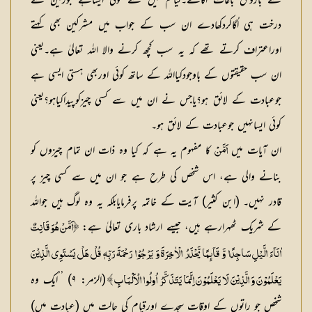
سے بارونق باغات اُگائے۔کیاتم میں سے کوئی ایساہے جوزمین سے
درخت ہی اُگاکردکھادے ان سب کے جواب میں مشرکین بھی کہتے
اوراعتراف کرتے تھے کہ یہ سب کچھ کرنے والا اللہ تعالیٰ ہے۔یعنی
ان سب حقیقتوں کے باوجودکیااللہ کے ساتھ کوئی اوربھی ہستی ایسی ہے
جوعبادت کے لائق ہو؟یاجس نے ان میں سے کسی چیزکوپیداکیاہو؟یعنی
کوئی ایسانہیں جوعبادت کے لائق ہو۔
ان آیات میں
کا مفہوم یہ ہے کہ کیا وہ ذات ان تمام چیزوں کو
اَمَّنْ
بنانے والی ہے، اس شخص کی طرح ہے جو ان میں سے کسی چیز پر
قادر نہیں۔ (ابن کثیر) آیت کے خاتمہ پرفرمایابلکہ یہ وہ لوگ ہیں جواللہ
کے شریک ٹھہرارہے ہیں، جیسے ارشاد باری تعالیٰ ہے:
﴿اَمَّنْ هُوَ قَانِتٌ
اٰنَآءَ الَّيْلِ سَاجِدًا وَّ قَآىِٕمًا يَّحْذَرُ الْاٰخِرَةَ وَ يَرْجُوْا رَحْمَةَ رَبِّهٖ قُلْ هَلْ يَسْتَوِي الَّذِيْنَ
(الزمر: ۹) ’’ایک وہ
يَعْلَمُوْنَ وَ الَّذِيْنَ لَا يَعْلَمُوْنَ اِنَّمَا يَتَذَكَّرُ اُولُوا الْاَلْبَابِ ﴾
شخص جو راتوں کے اوقات سجدے اورقیام کی حالت میں (عبادت میں)