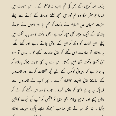
پرزور حملہ کریں گے جس کی تم تاب نہ لاسکو گے ۔ اس صورت میں
تمہارا جو حشر ہوگا وہ تم خود ہی سمجھ سکتے ہو۔وفد کے آنے سے پہلے
حضرت سلیمان علیہ السلام نے جنات کو حکم دیا اور انہوں نے سونے
چاندی کے ایک ہزار محل تیار کردیے، جس وقت قاصد پایۂ تخت میں
پہنچے، ان محلات کو دیکھ کر ان کے ہوش جاتے رہے اور کہنے لگے،
یہ بادشاہ تو ہمارے اس تحفے کو اپنی حقارت سمجھے گا ۔ یہاں تو سونا
مٹی جیسی وقعت بھی نہیں رکھتا۔ اس سے یہ بھی ثابت ہواکہ بادشاہ کو
یہ جائز ہے کہ بیرونی لوگوں کے لیے کچھ تکلفات کرے اور قاصدوں
کے سامنے اپنی ذہنیت کااظہار کرے ۔ پھر آپ نے قاصدوں سے
فرمایاکہ یہ ہدیے انہی کو واپس کردو ۔ جب قاصد اس تحفے کو لے کر
واپس پہنچے اور شاہی پیغام بھی سنایا تو بلقیس کو آپ کی نبوت کایقین
ہوگیا ۔ لہٰذا ملکہ سبا نے یہی مناسب سمجھاکہ ایسے پاکیزہ سیرت بادشاہ