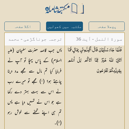
پچھلا صفحہ
مکتبہ میں کھولیں
اگلا صفحہ
سورة النمل - آیت 36
ترجمہ جوناگڑھی - محمد
پس جب قاصد حضرت سلیمان (علیہ
فَلَمَّا جَاءَ سُلَيْمَانَ قَالَ أَتُمِدُّونَنِ بِمَالٍ فَمَا
جونا گڑھی
السلام) کے پاس پہنچا تو آپ نے
آتَانِيَ اللَّهُ خَيْرٌ مِّمَّا آتَاكُم بَلْ أَنتُم
فرمایا کیا تم مال سے مجھے مدد دینا
بِهَدِيَّتِكُمْ
تَفْرَحُونَ
چاہتے ہو؟ (١) مجھے تو میرے رب
نے اس سے بہت بہتر دے رکھا
ہے جو اس نے تمہیں دیا ہے پس
تم ہی اپنے تحفے سے خوش رہو
(٢)۔