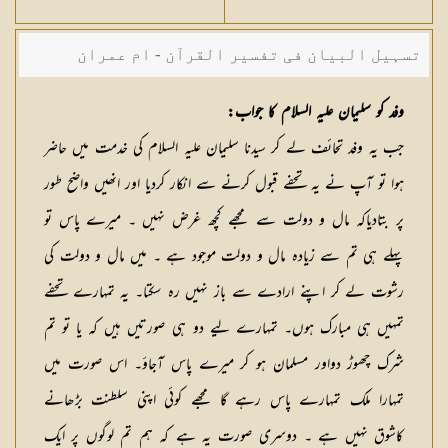
تسہیل البیان فی تفسیر القرآن - ام عمران
شکیلہ بنت میاں فضل حسین
وفد کو سلیمان علیہ السلام کا جواب:
جب یہ وفد تحائف لے کر سیدنا سلیمان علیہ السلام کی خدمت میں حاضر
ہوا تو آپ نے یہ تحفے قبول کرنے سے انکار کردیا اور انھیں واضح طور
پر بتادیاکہ مال و دولت سے مجھے کچھ غرض نہیں ۔ میرے پاس تو
پہلے ہی تم سے زیادہ مال و دولت موجود ہے ۔ میں مال و دولت کی
رشوت لے کر اپنے ارادے سے باز نہیں رہ سکتا۔ یہ تمہارے تحفے
تمہیں ہی مبارک ہوں۔ تمہارے لیے دو ہی صورتیں ہیں کہ یا تو تم
شرک چھوڑ دواور مسلمان ہو کر میرے پاس آجاؤ۔ اس صورت میں
تمہارا ملک تمہارے پاس رہے گا مجھے کوئی اپنی سلطنت بڑھانے
کاشوق نہیں ہے ۔ دوسری صورت یہ ہے کہ ہم تم لوگوں پر ایک