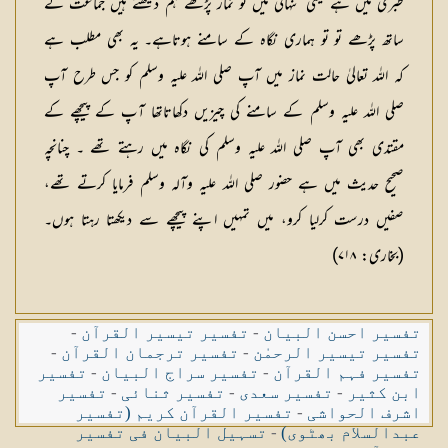
طبری میں ہے یعنی تنہائی میں تو نماز پڑھے ہم دیکھتے ہیں جماعت کے
ساتھ پڑھے تو تو ہماری نگاہ کے سامنے ہوتاہے۔ یہ بھی مطلب ہے
کہ اللہ تعالیٰ حالت نماز میں آپ صلی اللہ علیہ وسلم کو جس طرح آپ
صلی اللہ علیہ وسلم کے سامنے کی چیزیں دکھاتاتھا آپ کے پیچھے کے
مقتدی بھی آپ صلی اللہ علیہ وسلم کی نگاہ میں رہتے تھے ۔ چنانچہ
صحیح حدیث میں ہے حضور صلی اللہ علیہ وآلہ وسلم فرمایا کرتے تھے،
صفیں درست کرلیا کرو، میں تمہیں اپنے پیچھے سے دیکھتا رہتا ہوں۔
(بخاری: ۷۱۸)
تفسیر احسن البیان
-
تفسیر تیسیر القرآن
-
تفسیر تیسیر الرحمٰن
-
تفسیر ترجمان القرآن
-
تفسیر فہم القرآن
-
تفسیر سراج البیان
-
تفسیر
ابن کثیر
-
تفسیر سعدی
-
تفسیر ثنائی
-
تفسیر
اشرف الحواشی
-
تفسیر القرآن کریم (تفسیر
عبدالسلام بھٹوی)
-
تسہیل البیان فی تفسیر