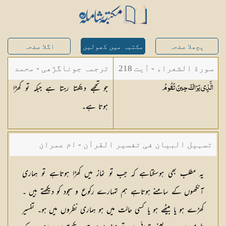
پچھلا صفحہ
مکتبہ میں کھولیں
اگلا صفحہ
سورة الشعراء - آیت 218
ترجمہ جوناگڑھی - محمد
جو تجھے دیکھتا رہتا ہے جبکہ تو کھڑا
الَّذِي يَرَاكَ حِينَ
تَقُومُ
جونا گڑھی
ہوتا ہے۔
تسہیل البیان فی تفسیر القرآن - ام عمران
شکیلہ بنت میاں فضل حسین
یہ مطلب بھی ہوسکتاہے کہ جب تو نماز میں کھڑا ہوتاہے تو ہماری
آنکھوں کے سامنے ہوتاہے ہم تمہارے رکوع و سجود کو دیکھتے ہیں ۔
کھڑے ہو یا بیٹھے ہو یا کسی حالت میں ہو ہماری نظروں میں ہو۔ تفسیر