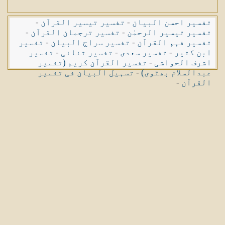
تفسیر احسن البیان
-
تفسیر تیسیر القرآن
-
تفسیر تیسیر الرحمٰن
-
تفسیر ترجمان القرآن
-
تفسیر فہم القرآن
-
تفسیر سراج البیان
-
تفسیر
ابن کثیر
-
تفسیر سعدی
-
تفسیر ثنائی
-
تفسیر
اشرف الحواشی
-
تفسیر القرآن کریم (تفسیر
عبدالسلام بھٹوی)
-
تسہیل البیان فی تفسیر
القرآن
-