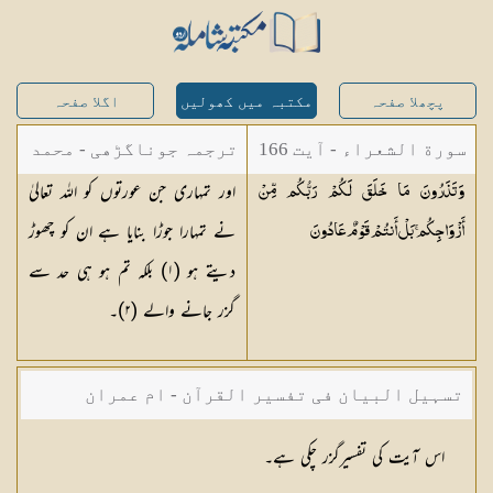
پچھلا صفحہ
مکتبہ میں کھولیں
اگلا صفحہ
سورة الشعراء - آیت 166
ترجمہ جوناگڑھی - محمد
اور تمہاری جن عورتوں کو اللہ تعالیٰ
وَتَذَرُونَ مَا خَلَقَ لَكُمْ رَبُّكُم مِّنْ
جونا گڑھی
نے تمہارا جوڑا بنایا ہے ان کو چھوڑ
أَزْوَاجِكُم ۚ بَلْ أَنتُمْ قَوْمٌ
عَادُونَ
دیتے ہو (١) بلکہ تم ہو ہی حد سے
گزر جانے والے (٢)۔
تسہیل البیان فی تفسیر القرآن - ام عمران
شکیلہ بنت میاں فضل حسین
اس آیت کی تفسیرگزر چکی ہے۔