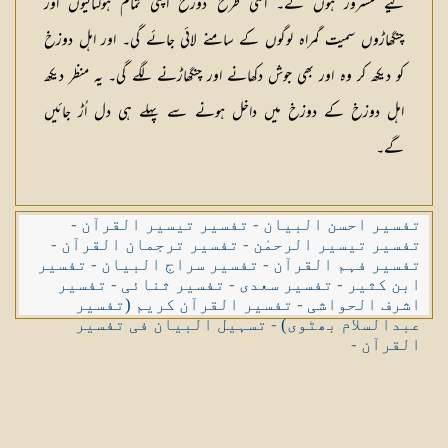
لیے مسرور ہوں گے۔ اسی طرح دوزخ اپنی تمام ہولناکیوں اور
چنگھاڑوں سمیت گمراہ لوگوں کے سامنے لائی جائے گی۔ اور اہل دوزخ
کو دیکھ کر وہ اور بھی جوش دکھانے اور چنگھاڑنے لگے گی۔ یہ منظر دیکھ
اہل دوزخ کے دوزخ میں داخل ہونے سے پہلے ہی دل اُڑ جائیں
گے۔
تفسیر احسن البیان
-
تفسیر تیسیر القرآن
-
تفسیر تیسیر الرحمٰن
-
تفسیر ترجمان القرآن
-
تفسیر فہم القرآن
-
تفسیر سراج البیان
-
تفسیر
ابن کثیر
-
تفسیر سعدی
-
تفسیر ثنائی
-
تفسیر
اشرف الحواشی
-
تفسیر القرآن کریم (تفسیر
عبدالسلام بھٹوی)
-
تسہیل البیان فی تفسیر
القرآن
-