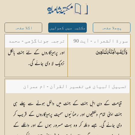
پچھلا صفحہ
مکتبہ میں کھولیں
اگلا صفحہ
سورة الشعراء - آیت 90
ترجمہ جوناگڑھی - محمد
اور پرہیزگاروں کے لئے جنت بالکل
وَأُزْلِفَتِ الْجَنَّةُ
لِلْمُتَّقِينَ
جونا گڑھی
نزدیک لا دی جائے گی۔
تسہیل البیان فی تفسیر القرآن - ام عمران
شکیلہ بنت میاں فضل حسین
قیامت کے دن اہل جنت کے جنت میں داخل ہونے سے پہلے ہی
جنت اپنی تمام دلکشیوں اور رعنائیوں سمیت پرہیزگاروں کے قریب کر
دی جائے گی۔ جسے دیکھ کر وہ بہت مسرور ہوں گے اور داخلے کے