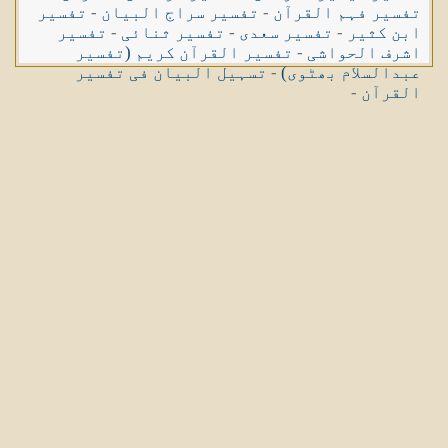
تفسیر فہم القرآن
-
تفسیر سراج البیان
-
تفسیر
ابن کثیر
-
تفسیر سعدی
-
تفسیر ثنائی
-
تفسیر
اشرف الحواشی
-
تفسیر القرآن کریم (تفسیر
عبدالسلام بھٹوی)
-
تسہیل البیان فی تفسیر
القرآن
-