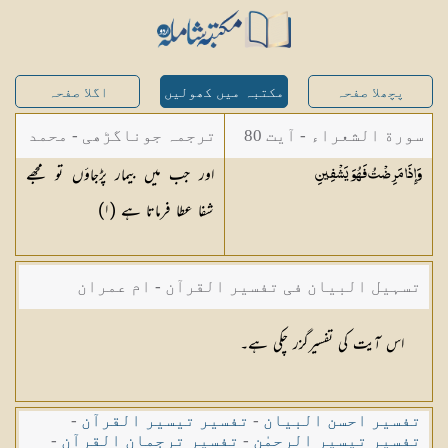
پچھلا صفحہ
مکتبہ میں کھولیں
اگلا صفحہ
سورة الشعراء - آیت 80
ترجمہ جوناگڑھی - محمد
اور جب میں بیمار پڑجاؤں تو مجھے
وَإِذَا مَرِضْتُ فَهُوَ
يَشْفِينِ
جونا گڑھی
شفا عطا فرماتا ہے (١)
تسہیل البیان فی تفسیر القرآن - ام عمران
شکیلہ بنت میاں فضل حسین
اس آیت کی تفسیرگزر چکی ہے۔
تفسیر احسن البیان
-
تفسیر تیسیر القرآن
-
تفسیر تیسیر الرحمٰن
-
تفسیر ترجمان القرآن
-