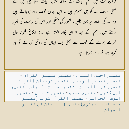
قرآن کریم میں محکم آیات كے ساتھ متشابہ آیات بھی ہیں جن کے
معنی صرف اللہ کو ہی معلوم ہیں ۔ اہل ایمان خوف زدہ ہوجاتے ہیں
وہ اللہ کی ذات پر پختہ یقین، شعور کی پختگی اور اس کی رحمت کی اُمید
ركھتے ہیں۔ علم کے بعد انسان پکار اٹھتا ہے ربنا لاتزغ قلوبنا دل
ٹیڑھے ہونے کے خوف سے یعنی جب ایمان کی روشی آجائے تو پھر
گمراہ ہونے سے ڈرتا ہے۔
تفسیر احسن البیان
-
تفسیر تیسیر القرآن
-
تفسیر تیسیر الرحمٰن
-
تفسیر ترجمان القرآن
-
تفسیر فہم القرآن
-
تفسیر سراج البیان
-
تفسیر
ابن کثیر
-
تفسیر سعدی
-
تفسیر ثنائی
-
تفسیر
اشرف الحواشی
-
تفسیر القرآن کریم (تفسیر
عبدالسلام بھٹوی)
-
تسہیل البیان فی تفسیر
القرآن
-