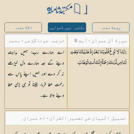
پچھلا صفحہ
مکتبہ میں کھولیں
اگلا صفحہ
سورة آل عمران - آیت 8
ترجمہ جوناگڑھی - محمد
اے ہمارے رب! ہمیں ہدایت
رَبَّنَا لَا تُزِغْ قُلُوبَنَا بَعْدَ إِذْ هَدَيْتَنَا وَهَبْ
جونا گڑھی
دینے کے بعد ہمارے دل ٹیڑھے
لَنَا مِن لَّدُنكَ رَحْمَةً ۚ إِنَّكَ أَنتَ
الْوَهَّابُ
نہ کر دے اور ہمیں اپنے پاس سے
رحمت عطا فرما، یقیناً تو ہی بڑی عطا
دینے والا ہے۔
تسہیل البیان فی تفسیر القرآن - ام عمران
شکیلہ بنت میاں فضل حسین