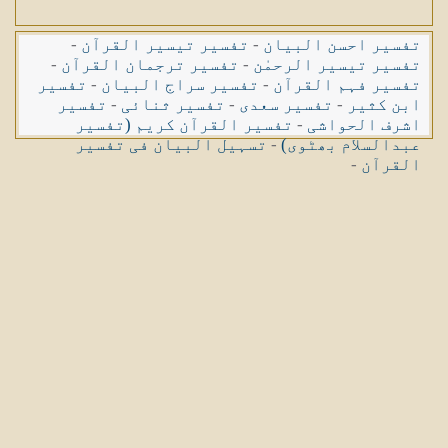
تفسیر احسن البیان
-
تفسیر تیسیر القرآن
-
تفسیر تیسیر الرحمٰن
-
تفسیر ترجمان القرآن
-
تفسیر فہم القرآن
-
تفسیر سراج البیان
-
تفسیر
ابن کثیر
-
تفسیر سعدی
-
تفسیر ثنائی
-
تفسیر
اشرف الحواشی
-
تفسیر القرآن کریم (تفسیر
عبدالسلام بھٹوی)
-
تسہیل البیان فی تفسیر
القرآن
-