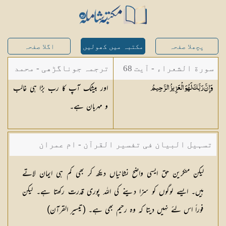
پچھلا صفحہ
مکتبہ میں کھولیں
اگلا صفحہ
سورة الشعراء - آیت 68
ترجمہ جوناگڑھی - محمد
اور بیشک آپ کا رب بڑا ہی غالب
وَإِنَّ رَبَّكَ لَهُوَ الْعَزِيزُ
الرَّحِيمُ
جونا گڑھی
و مہربان ہے۔
تسہیل البیان فی تفسیر القرآن - ام عمران
شکیلہ بنت میاں فضل حسین
لیکن منکرین حق ایسی واضح نشانیاں دیکھ کر بھی کم ہی ایمان لاتے
ہیں۔ ایسے لوگوں کو سزا دینے کی اللہ پوری قدرت رکھتا ہے۔ لیکن
فوراً اس لئے نہیں دیتا کہ وہ رحیم بھی ہے۔ (تیسیر القرآن)