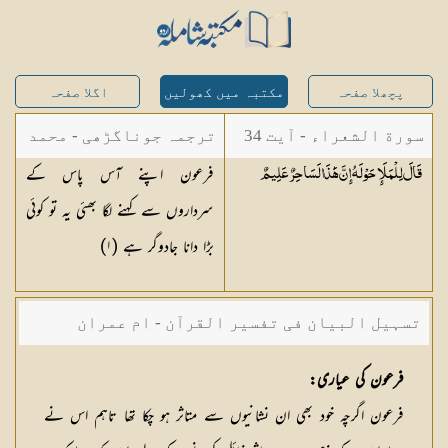
پچھلا صفحہ
مکتبہ میں کھولیں
اگلا صفحہ
سورة الشعراء - آیت 34
ترجمہ جوناگڑھی - محمد
فرعون اپنے آس پاس کے
قَالَ لِلْمَلَإِ حَوْلَهُ إِنَّ هَٰذَا لَسَاحِرٌ
عَلِيمٌ
جونا گڑھی
سرداروں سے کہنے لگا بھئی یہ تو کوئی
بڑا دانا جادوگر ہے (١)
تسہیل البیان فی تفسیر القرآن - ام عمران
شکیلہ بنت میاں فضل حسین
فرعون کی عیاری:
فرعون اگرچہ خود بھی ان نشانیوں سے متاثر ہو چکا تھا تاہم اس نے