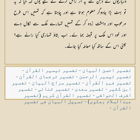
درباریوں کے ذہن سے یہ اثر زائل کرنے کے لیے یوں کہہ دیا کہ یہ
تو بہت بڑا جادوگر معلوم ہوتا ہے اور چاہتا ہے کہ تمہیں اس طرح
مرعوب اور دہشت زدہ کر کے تمہیں تمہارے ملک سے نکال دے
اور خود اس ملک پر قبضہ جما لے۔ اب بتاؤ تمہاری کیا رائے ہے؟
یعنی اس کے ساتھ کیا معاملہ کیا جائے۔
تفسیر احسن البیان
-
تفسیر تیسیر القرآن
-
تفسیر تیسیر الرحمٰن
-
تفسیر ترجمان القرآن
-
تفسیر فہم القرآن
-
تفسیر سراج البیان
-
تفسیر
ابن کثیر
-
تفسیر سعدی
-
تفسیر ثنائی
-
تفسیر
اشرف الحواشی
-
تفسیر القرآن کریم (تفسیر
عبدالسلام بھٹوی)
-
تسہیل البیان فی تفسیر
القرآن
-