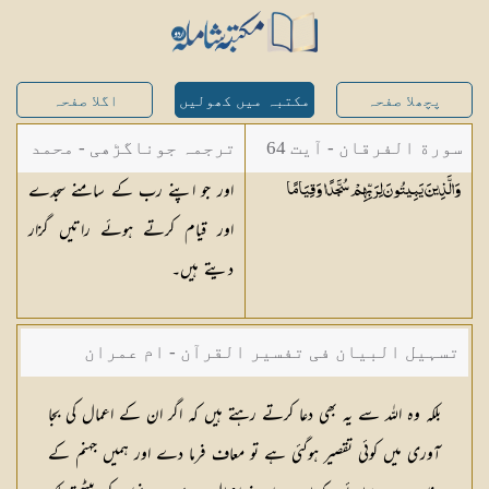
پچھلا صفحہ
مکتبہ میں کھولیں
اگلا صفحہ
سورة الفرقان - آیت 64
ترجمہ جوناگڑھی - محمد
اور جو اپنے رب کے سامنے سجدے
وَالَّذِينَ يَبِيتُونَ لِرَبِّهِمْ سُجَّدًا
وَقِيَامًا
جونا گڑھی
اور قیام کرتے ہوئے راتیں گزار
دیتے ہیں۔
تسہیل البیان فی تفسیر القرآن - ام عمران
شکیلہ بنت میاں فضل حسین
بلکہ وہ اللہ سے یہ بھی دعا کرتے رہتے ہیں کہ اگر ان کے اعمال کی بجا
آوری میں کوئی تقصیر ہوگئی ہے تو معاف فرما دے اور ہمیں جہنم کے