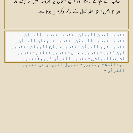
عذاب سے بچائے رکھنا، وہ اپنے اعمال پر بھروسہ نہیں کر بیٹھتے بلکہ
ان کا اصل اعتماد اللہ تعالیٰ کے رحم وکرم پر ہوتا ہے۔
تفسیر احسن البیان
-
تفسیر تیسیر القرآن
-
تفسیر تیسیر الرحمٰن
-
تفسیر ترجمان القرآن
-
تفسیر فہم القرآن
-
تفسیر سراج البیان
-
تفسیر
ابن کثیر
-
تفسیر سعدی
-
تفسیر ثنائی
-
تفسیر
اشرف الحواشی
-
تفسیر القرآن کریم (تفسیر
عبدالسلام بھٹوی)
-
تسہیل البیان فی تفسیر
القرآن
-