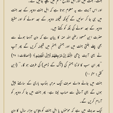
جنت، جنت میں اور اہل دوزخ جہنم میں چلے جائیں گے۔‘‘
اور اس آیت سے یہ معلوم ہوتا ہے کہ اہل جنت دوپہر کے بعد جنت
میں ہی جا کر سوئیں گے کیونکہ قیلولہ دوپہر کے بعد سونے کو اور مقیلا
دوپہر کے بعد سونے کی جگہ کو کہتے ہیں۔
حضرت ابن مسعود رضی اللہ عنہ کا بیان ہے کہ دن آدھا ہونے سے
بھی پہلے جنتی جنت میں اور جہنمی جہنم میں قیلولہ کریں گے پھر آپ
نے یہی آیت پڑھی
(الصافات: ۶۸)
﴿ثُمَّ اِنَّ مَرْجِعَهُمْ لَااِلَى الْجَحِيْمِ﴾
’’پھر ان سب کا لوٹنا جہنم کی (آگ کے ڈھیر) کی طرف ہو گا۔‘‘ (ابن
کثیر: ۴/ ۱۰)
جنت میں جانے والے صرف ایک مرتبہ جناب باری کے سامنے پیش
ہوں گے یہی آسانی سے حساب لینا ہے، پھر جنت میں جا کر دوپہر کو
آرام کریں گے۔
ایک حدیث میں ہے کہ مومنوں یا اہل جنت کو پچاس ہزار سال کا دن