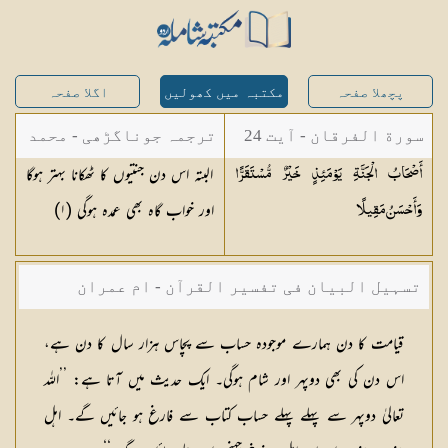
پچھلا صفحہ
مکتبہ میں کھولیں
اگلا صفحہ
سورة الفرقان - آیت 24
ترجمہ جوناگڑھی - محمد
البتہ اس دن جنتیوں کا ٹھکانا بہتر ہوگا
أَصْحَابُ الْجَنَّةِ يَوْمَئِذٍ خَيْرٌ مُّسْتَقَرًّا
جونا گڑھی
اور خواب گاہ بھی عمدہ ہوگی (١)
وَأَحْسَنُ
مَقِيلًا
تسہیل البیان فی تفسیر القرآن - ام عمران
شکیلہ بنت میاں فضل حسین
قیامت کا دن ہمارے موجودہ حساب سے پچاس ہزار سال کا دن ہے،
اس دن کی بھی دوپہر اور شام ہوگی۔ ایک حدیث میں آتا ہے: ’’اللہ
تعالیٰ دوپہر سے پہلے پہلے حساب کتاب سے فارغ ہو جائیں گے۔ اہل