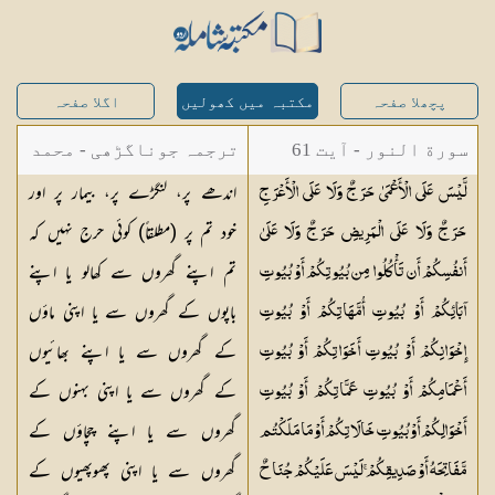
پچھلا صفحہ
مکتبہ میں کھولیں
اگلا صفحہ
سورة النور - آیت 61
ترجمہ جوناگڑھی - محمد
اندھے پر، لنگڑے پر، بیمار پر اور
لَّيْسَ عَلَى الْأَعْمَىٰ حَرَجٌ وَلَا عَلَى الْأَعْرَجِ
جونا گڑھی
خود تم پر (مطلقاً) کوئی حرج نہیں کہ
حَرَجٌ وَلَا عَلَى الْمَرِيضِ حَرَجٌ وَلَا عَلَىٰ
تم اپنے گھروں سے کھالو یا اپنے
أَنفُسِكُمْ أَن تَأْكُلُوا مِن بُيُوتِكُمْ أَوْ بُيُوتِ
باپوں کے گھروں سے یا اپنی ماؤں
آبَائِكُمْ أَوْ بُيُوتِ أُمَّهَاتِكُمْ أَوْ بُيُوتِ
کے گھروں سے یا اپنے بھائیوں
إِخْوَانِكُمْ أَوْ بُيُوتِ أَخَوَاتِكُمْ أَوْ بُيُوتِ
کے گھروں سے یا اپنی بہنوں کے
أَعْمَامِكُمْ أَوْ بُيُوتِ عَمَّاتِكُمْ أَوْ بُيُوتِ
گھروں سے یا اپنے چچاؤں کے
أَخْوَالِكُمْ أَوْ بُيُوتِ خَالَاتِكُمْ أَوْ مَا مَلَكْتُم
گھروں سے یا اپنی پھوپھیوں کے
مَّفَاتِحَهُ أَوْ صَدِيقِكُمْ ۚ لَيْسَ عَلَيْكُمْ جُنَاحٌ