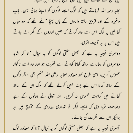
ہیں ان سے کھانے پینے میں کوئی حرج (گناہ) نہیں ہے۔
سمجھ لو۔
مجاہد رحمہ اللہ فرماتے ہیں کہ لوگ ایسے لوگوں کو اپنے بھائی بہن، باپ
وغیرہ کے اور قریبی رشتہ داروں کے ہاں پہنچا آتے تھے کہ وہ وہاں
کھا لیں یہ لوگ اس سے عار کرتے کہ ہمیں اوروں کے گھر لے جاتے
ہیں اس پر یہ آیت اتری۔
دوسری توجیہ یہ ہے کہ بعض متقی لوگوں کو یہ خیال آتا کہ شاید
دوسروں کو ہمارے ساتھ کھانا کھانے سے نفرت ہو اور وہ اسے ناگوار
محسوس کریں، اسی طرح خود معذور صحابہ رضی اللہ عنہم بھی دیگر لوگوں
کے ساتھ کھانا اس لیے پسند نہیں کرتے تھے کہ لوگ ان کے ساتھ
کھانے میں کراہت محسوس نہ کریں۔ اللہ تعالیٰ نے دونوں کے لیے
وضاحت فرما دی کہ ایسے لوگ تو تمہاری ہمدردی کے محتاج ہیں چہ
جائیکہ ان سے نفرت کی جائے۔
تیسری توجیہ یہ ہے کہ بعض متقی لوگوں کو یہ خیال آتا کہ معذور لوگ