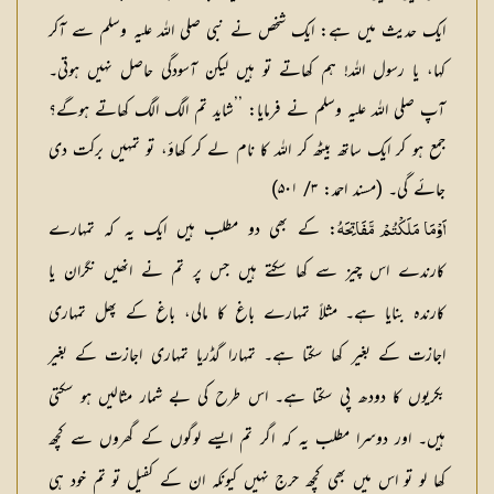
ایک حدیث میں ہے: ایک شخص نے نبی صلی اللہ علیہ وسلم سے آکر
کہا، یا رسول اللہ! ہم کھاتے تو ہیں لیکن آسودگی حاصل نہیں ہوتی۔
آپ صلی اللہ علیہ وسلم نے فرمایا: ’’شاید تم الگ الگ کھاتے ہوگے؟
جمع ہو کر ایک ساتھ بیٹھ کر اللہ کا نام لے کر کھاؤ، تو تمہیں برکت دی
جائے گی۔ (مسند احمد: ۳/ ۵۰۱)
: کے بھی دو مطلب ہیں ایک یہ کہ تمہارے
اَوْمَا مَلَکْتُمْ مَّفَاتِحَہُ
کارندے اس چیز سے کھا سکتے ہیں جس پر تم نے انھیں نگران یا
کارندہ بنایا ہے۔ مثلاً تمہارے باغ کا مالی، باغ کے پھل تمہاری
اجازت کے بغیر کھا سکتا ہے۔ تمہارا گڈریا تمہاری اجازت کے بغیر
بکریوں کا دودھ پی سکتا ہے۔ اس طرح کی بے شمار مثالیں ہو سکتی
ہیں۔ اور دوسرا مطلب یہ کہ اگر تم ایسے لوگوں کے گھروں سے کچھ
کھا لو تو اس میں بھی کچھ حرج نہیں کیونکہ ان کے کفیل تو تم خود ہی