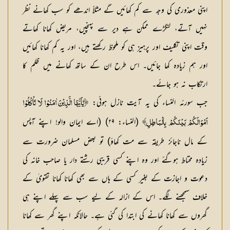
اپنی معذوری کی وجہ سے کم کھائیں گے مثلاً اندھے کو سب کھانے نظر
نہیں آتے، لنگڑے ممکن ہے دیر سے پہنچیں، مریض کھانا کھاتے
وقت اپنی تکلیف اور پرہیز ہی کو ملحوظ رکھتے ہیں، اور یہ کم کھانا کھائیں
اور ہم زیادہ کھا جائیں۔ اس طرح ان کے ساتھ کھانے میں ظلم کا
ارتکاب نہ ہو جائے۔
جب سورئہ النساء کی یہ آیت نازل ہوئی:
﴿يٰۤاَيُّهَا الَّذِيْنَ اٰمَنُوْا لَا تَاْكُلُوْا
(النساء: ۲۹) (اے ایمان والو! اپنے آپس
اَمْوَالَكُمْ بَيْنَكُمْ بِالْبَاطِلِ﴾
کے مال ناجائز طریقہ سے مت کھاؤ) تو بعض مسلمان ضرورت سے
زیادہ محتاط ہوگئے اور وہ اپنے کسی قریبی رشتے دار یا صاحب خانہ کی
دعوت و اجازت کے بغیر کسی کے ہاں سے بھی کھانا کھانا تقویٰ کے
خلاف سمجھنے لگے۔ اس کے ازالہ کے لیے سب سے پہلے اپنے ہی
گھروں سے کھانا کھانے کی ابتدا کی گئی ہے۔ حالانکہ اپنے گھر سے کھانا