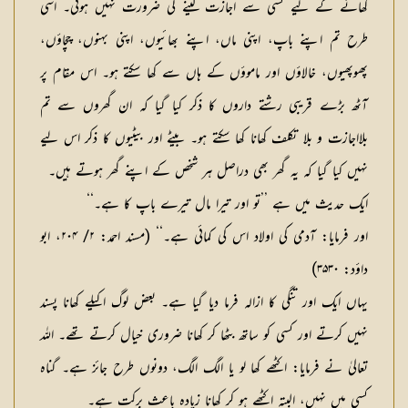
کھانے کے لیے کسی سے اجازت لینے کی ضرورت نہیں ہوتی۔ اسی
طرح تم اپنے باپ، اپنی ماں، اپنے بھائیوں، اپنی بہنوں، چچاؤں،
پھوپھیوں، خالاؤں اور ماموؤں کے ہاں سے کھا سکتے ہو۔ اس مقام پر
آٹھ بڑے قریبی رشتے داروں کا ذکر کیا گیا کہ ان گھروں سے تم
بلااجازت و بلا تکلف کھانا کھا سکتے ہو۔ بیٹے اور بیٹیوں کا ذکر اس لیے
نہیں کیا گیا کہ یہ گھر بھی دراصل ہر شخص کے اپنے گھر ہوتے ہیں۔
ایک حدیث میں ہے ’’تو اور تیرا مال تیرے باپ کا ہے۔‘‘
اور فرمایا: آدمی کی اولاد اس کی کمائی ہے۔‘‘ (مسند احمد: ۲/ ۲۰۴، ابو
داؤد: ۳۵۳۰)
یہاں ایک اور تنگی کا ازالہ فرما دیا گیا ہے۔ بعض لوگ اکیلے کھانا پسند
نہیں کرتے اور کسی کو ساتھ بٹھا کر کھانا ضروری خیال کرتے تھے۔ اللہ
تعالیٰ نے فرمایا: اکٹھے کھا لو یا الگ الگ، دونوں طرح جائز ہے۔ گناہ
کسی میں نہیں، البتہ اکٹھے ہو کر کھانا زیادہ باعث برکت ہے۔