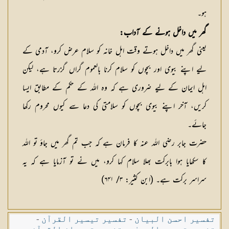
ہو۔
گھر میں داخل ہونے کے آداب:
یعنی گھر میں داخل ہوتے وقت اہل خانہ کو سلام عرض کرو، آدمی کے
لیے اپنے بیوی اور بچوں کو سلام کرنا بالعموم گراں گزرتا ہے، لیکن
اہل ایمان کے لیے ضروری ہے کہ وہ اللہ کے حکم کے مطابق ایسا
کریں، آخر اپنے بیوی بچوں کو سلامتی کی دعا سے کیوں محروم رکھا
جائے۔
حضرت جابر رضی اللہ عنہ کا فرمان ہے کہ جب تم گھر میں جاؤ تو اللہ
کا سکھایا ہوا بابرکت بھلا سلام کہا کرو، میں نے تو آزمایا ہے کہ یہ
سراسر برکت ہے۔ (ابن کثیر: ۳/ ۶۴۱)
تفسیر احسن البیان
-
تفسیر تیسیر القرآن
-