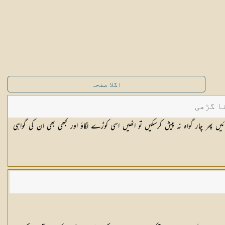
اگلا صفحہ
ا گڑھی
ئیں پھر چار گواہ نہ پیش کرسکیں تو انھیں اسی کوڑے لگاؤ اور کبھی بھی ان کی گواہی