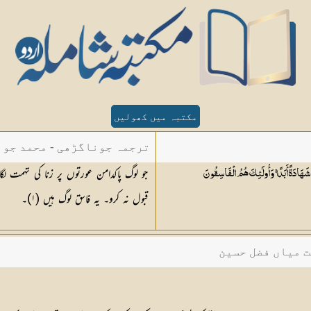
مکتبہ میں کھولیں
ترجمہ جوناگڑھی - محمد جون
جو لوگ پاکدامن عورتوں پر زنا کی تہمت لگا
هَادَةً أَبَدًا ۚ وَأُولَٰئِكَ هُمُ
الْفَاسِقُونَ
قبول نہ کرو۔ یہ فاسق لوگ ہیں (١)۔
ت میاں فضل حسین