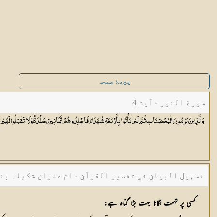
پچھلا صفحہ
سورة النور - آیت 4
وَالَّذِينَ يَرْمُونَ الْمُحْصَنَاتِ ثُمَّ لَمْ يَأْتُوا بِأَرْبَعَةِ شُهَدَاءَ فَاجْلِدُوهُمْ ثَمَانِينَ جَلْدَةً وَلَا تَقْبَلُوا لَهُمْ شَ
تسہیل البیان فی تفسیر القرآن - ام عمران شکیلہ بن
کسی پر تہمت لگانا بہت بڑا گناہ ہے: