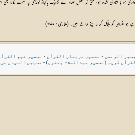
ری ہو یا شادی شدہ ہو، حتیٰ کہ بعض علماء کے نزدیک پاکباز لونڈی پر تہمت لگانا 
جو انسان کو ہلاک کر دینے والے ہیں۔ (بخاری: ۶۸۵۷)
سیر الرحمٰن
-
تفسیر ترجمان القرآن
-
تفسیر فہم القرآن
قرآن کریم (تفسیر عبدالسلام بھٹوی)
-
تسہیل البیان فی 