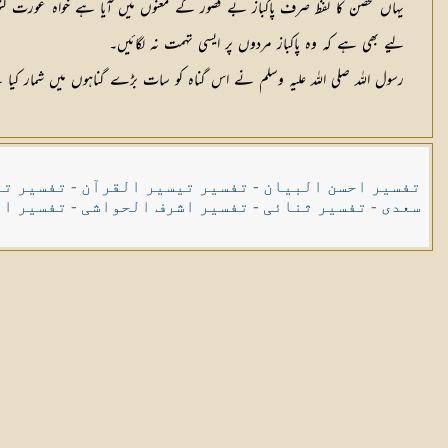
یہاں محصن کا لفظ صرف پاکباز بے قصور کے معنوں میں آیا ہے خواہ عورت کنوا
لیے بھی ہے کہ وہ پاکباز مردوں پر ایسی تہمت نہ لگائیں۔
رسول اللہ صلی اللہ علیہ وسلم نے اس گناہ کو سات بڑے گناہوں میں شمار کیا ہے 
تفسیر احسن البیان
-
تفسیر تیسیر القرآن
-
تفسیر تی
سعدی
-
تفسیر ثنائی
-
تفسیر اشرف الحواشی
-
تفسیر ال