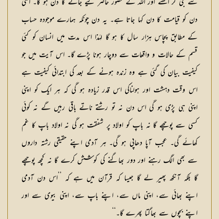
سے جی کر اٹھنے اور اللہ کے حضور حاضر کیے جانے کا دن ہو گا۔ اسی
دن کو قیامت کا دن کہا جاتا ہے۔ یہ دن چونکہ ہمارے موجودہ حساب
کے مطابق پچاس ہزار سال کا ہو گا لہٰذا اس مدت میں انسان کو کئی
قسم کے حالات و واقعات سے دوچار ہونا پڑے گا۔ اس آیت میں جو
کیفیت بیان کی گئی ہے وہ زندہ ہونے کے بعد کی ابتدائی کیفیت ہے
اس وقت دہشت اور ہولناکی اس قدر زیادہ ہو گی کہ ہر ایک کو اپنی
اپنی ہی پڑی ہو گی اس دن نہ تو رشتے ناتے باقی رہیں گے نہ کوئی
کسی سے پوچھے گا نہ باپ کو اولاد پر شفقت ہو گی نہ اولاد باپ کا غم
کھائے گی۔ عجب آپا دھاپی ہو گی۔ ہر آدمی اپنے حقیقی رشتہ داروں
سے بھی الگ رہنے اور دور بھاگنے کی کوشش کرے گا نہ کچھ پوچھے
گا بلکہ آنکھ پھیر لے گا جیسا کہ قرآن میں ہے کہ ’’اس دن آدمی
اپنے بھائی سے، اپنی ماں سے، اپنے باپ سے، اپنی بیوی سے اور
اپنے بچوں سے بھاگتا پھرے گا۔‘‘