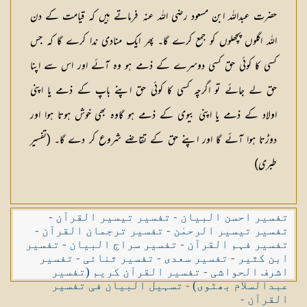
حضرت عبداللہ ابن مسعود رضی اللہ عنہ فرماتے ہیں کہ قیامت کے دن
اللہ اگلوں پچھلوں کو جمع کرے گا۔ پھر ایک منادی ندا کرے گا کہ جس
کسی کا کوئی حق کسی دوسرے کے ذمے ہو وہ آئے اور اس سے اپنا
حق لے جائے تو اگرچہ کسی کا کوئی حق اپنے باپ کے ذمے یا اپنی
اولاد کے ذمے یا اپنی بیوی کے ذمے ہو گاوہ بھی خوش ہوتا ہوا اور
دوڑتا ہوا آئے گا اور اپنے حق کے تقاضے شروع کر دے گا۔ (تفسیر
طبری)
تفسیر احسن البیان
-
تفسیر تیسیر القرآن
-
تفسیر تیسیر الرحمٰن
-
تفسیر ترجمان القرآن
-
تفسیر فہم القرآن
-
تفسیر سراج البیان
-
تفسیر
ابن کثیر
-
تفسیر سعدی
-
تفسیر ثنائی
-
تفسیر
اشرف الحواشی
-
تفسیر القرآن کریم (تفسیر
عبدالسلام بھٹوی)
-
تسہیل البیان فی تفسیر
القرآن
-