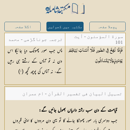
پچھلا صفحہ
مکتبہ میں کھولیں
اگلا صفحہ
سورة المؤمنون - آیت
ترجمہ جوناگڑھی - محمد
101
پس جب صور پھونک دیا جائیگا اس
فَإِذَا نُفِخَ فِي الصُّورِ فَلَا أَنسَابَ بَيْنَهُمْ
جونا گڑھی
دن نہ تو آپس کے رشتے ہی رہیں
يَوْمَئِذٍ وَلَا
يَتَسَاءَلُونَ
گے، نہ آپس کی پوچھ گچھ (١)
تسہیل البیان فی تفسیر القرآن - ام عمران
شکیلہ بنت میاں فضل حسین
قیامت کے دن سب رشتہ داریاں بھول جائیں گے:
جب دوسری بار صور پھونکا جائے گا تو یہی دن مردوں کا اپنی قبروں