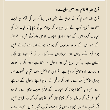
شکیلہ بنت میاں فضل حسین
نوح علیہ السلام اور متکبر وڈیرے:
نوح علیہ السلام کو اللہ تعالیٰ نے بشیر ونذیر بنا کر ان کی قوم کی طرف
مبعوث فرمایا، آپ نے ان میں جا کر پیغام ربانی پہنچایا کہ ایک اللہ کی
عبادت کرو، اس کے سوا تمہاری عبادت کا حق دار کوئی نہیں۔ تم اللہ
کے سوا اس کے ساتھ دوسروں کو پوجتے ہوئے اللہ سے ڈرتے نہیں
ہو؟ قوم کے بڑوں اور سرداروں نے کہا، یہ تو تم جیسا ہی ایک
انسان ہے، یہ کس طرح نبی اور رسول ہو سکتا ہے؟ اور اگر یہ نبوت
و رسالت کا دعویٰ کر رہا ہے، تو اس کا اصل مقصد تم پر فضیلت اور
برتری حاصل کرنا ہے۔ اور اگر واقعی اللہ تعالیٰ اپنے رسول کے ذریعے
سے ہمیں یہ سمجھانا چاہتا کہ عبادت کے لائق صرف وہی ہے۔ تو وہ
کسی فرشتے کو رسول بنا کر بھیجتا ناکہ کسی انسان کو، کہ وہ فرشتہ ہمیں
آکر توحید کا مسئلہ سمجھاتا، اس کی دعوت توحید، ایک نرالی دعوت ہے،