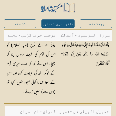
پچھلا صفحہ
مکتبہ میں کھولیں
اگلا صفحہ
سورة المؤمنون - آیت 23
ترجمہ جوناگڑھی - محمد
یقیناً ہم نے نوح (علیہ السلام) کو
وَلَقَدْ أَرْسَلْنَا نُوحًا إِلَىٰ قَوْمِهِ فَقَالَ يَا قَوْمِ
جونا گڑھی
اس کی قوم کی طرف رسول بنا کر
اعْبُدُوا اللَّهَ مَا لَكُم مِّنْ إِلَٰهٍ غَيْرُهُ ۖ
بھیجا، اس نے کہا کہ اے میری قوم
أَفَلَا
تَتَّقُونَ
کے لوگو! اللہ کی عبادت کرو اور اس
کے سوا تمہارا کوئی معبود نہیں، کیا تم
(اس سے) نہیں ڈرتے۔
تسہیل البیان فی تفسیر القرآن - ام عمران