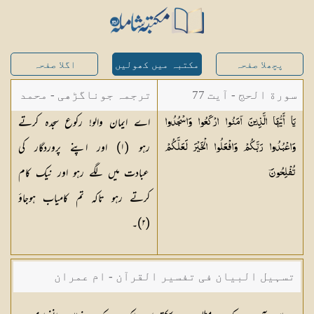
پچھلا صفحہ
مکتبہ میں کھولیں
اگلا صفحہ
سورة الحج - آیت 77
ترجمہ جوناگڑھی - محمد
اے ایمان والو! رکوع سجدہ کرتے
يَا أَيُّهَا الَّذِينَ آمَنُوا ارْكَعُوا وَاسْجُدُوا
جونا گڑھی
رہو (١) اور اپنے پروردگار کی
وَاعْبُدُوا رَبَّكُمْ وَافْعَلُوا الْخَيْرَ لَعَلَّكُمْ
عبادت میں لگے رہو اور نیک کام
تُفْلِحُونَ
کرتے رہو تاکہ تم کامیاب ہوجاؤ
(٢)۔
تسہیل البیان فی تفسیر القرآن - ام عمران
شکیلہ بنت میاں فضل حسین