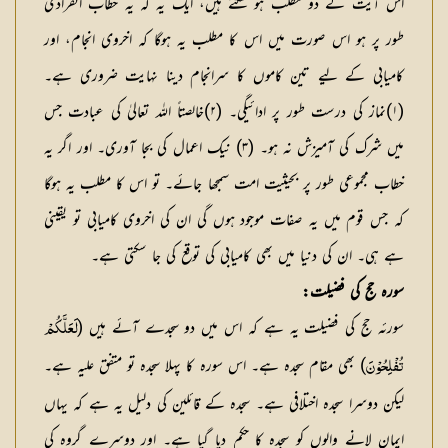
اس آیت کے دو مطلب ہو سکتے ہیں، ایک یہ کہ یہ خطاب انفرادی
طور پر ہو اس صورت میں اس کا مطلب یہ ہوگا کہ اخروی انجام، اور
کامیابی کے لیے تین کاموں کا سرانجام دینا نہایت ضروری ہے۔
(۱)نماز کی درست طور پر ادائیگی۔ (۲)خالصتاً اللہ تعالیٰ کی عبادت جس
میں شرک کی آمیزش نہ ہو۔ (۳) نیک اعمال کی بجا آوری۔ اور اگر یہ
خطاب مجموعی طور پر بحیثیت امت سمجھا جائے۔ تو اس کا مطلب یہ ہوگا
کہ جس قوم میں یہ صفات موجود ہوں گی ان کی اخروی کامیابی تو یقینی
ہے ہی۔ ان کی دنیا میں بھی کامیابی کی توقع کی جا سکتی ہے۔
سورہ حج کی فضیلت:
سورئہ حج کی فضیلت یہ ہے کہ اس میں دو سجدے آئے ہیں (
لَعَلَّکُمْ
) بھی مقام سجدہ ہے۔ اس سورہ کا پہلا سجدہ تو متفق علیہ ہے۔
تُفْلِحُوْنَ
لیکن دوسرا سجدہ اختلافی ہے۔ سجدہ کے قائلین کی دلیل یہ ہے کہ یہاں
ایمان لانے والوں کو سجدہ کا حکم دیا گیا ہے۔ اور دوسرے گروہ کی