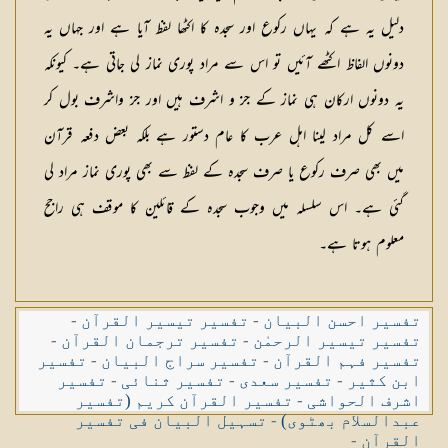
دلیل یہ ہے کہ یہاں رکوع اور سجدہ کا اکٹھا لفظ آیا ہے اور جہاں یہ
دونوں الفاظ اکٹھے آئیں تو اس سے مراد پوری نماز لی جاتی ہے۔ کیونکہ
یہ دونوں ارکان ہی نماز کے جز و اشرف ہیں اور جز واشرف بول کر
اسے کل مراد لینا اہل عرب کا عام دستور ہے بلکہ بعض دفعہ قرآن
میں بھی صرف رکوع یا صرف سجدہ کے لفظ سے بھی پوری نماز مراد لی
گئی ہے۔ اس سلسلہ میں وجوب سجدہ کے قائلین کا موقف ہی راجح
معلوم ہوتا ہے۔
تفسیر احسن البیان
-
تفسیر تیسیر القرآن
-
تفسیر تیسیر الرحمٰن
-
تفسیر ترجمان القرآن
-
تفسیر فہم القرآن
-
تفسیر سراج البیان
-
تفسیر
ابن کثیر
-
تفسیر سعدی
-
تفسیر ثنائی
-
تفسیر
اشرف الحواشی
-
تفسیر القرآن کریم (تفسیر
عبدالسلام بھٹوی)
-
تسہیل البیان فی تفسیر
القرآن
-