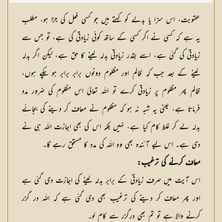
شکیلہ بنت میاں فضل حسین
عقوبت، اس سزا یا بدلے کو کہتے ہیں جو کسی فعل کی جزا ہو، مطلب
یہ ہے کہ کسی نے اگر کسی کے ساتھ کوئی زیادتی کی ہے، تو جس سے
زیادتی کی گئی ہے، اسے بقدر زیادتی بدلہ لینے کا حق ہے، لیکن اگر بدلہ
لینے کے بعد جب کہ ظالم اور مظلوم دونوں برابر برابر ہو چکے ہوں،
ظالم پھر مظلوم پر زیادتی کرے تو اللہ تعالیٰ اس مظلوم کی ضرور مدد
فرماتا ہے، یعنی یہ شبہ نہ ہو کہ مظلوم نے معاف کر دینے کی بجائے
بدلہ لے کر غلط کام کیا ہے، نہیں بلکہ اس کی بھی اجازت اللہ ہی نے
دی ہے۔ اس لیے آئندہ بھی وہ اللہ کی مدد کا مستحق رہے گا۔
معاف کرنے کی ترغیب:
اس آیت میں صرف زیادتی کے برابر بدلہ لینے کی اجازت دی گئی ہے
اور پھر معاف کر دینے کی ترغیب بھی دی گئی ہے کہ اللہ در گزر
کرنے والا ہے تو تم بھی درگزر سے کام لو۔