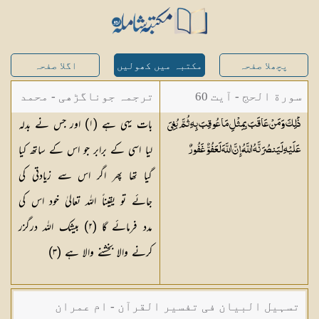
پچھلا صفحہ
مکتبہ میں کھولیں
اگلا صفحہ
سورة الحج - آیت 60
ترجمہ جوناگڑھی - محمد
بات یہی ہے (١) اور جس نے بدلہ
ذَٰلِكَ وَمَنْ عَاقَبَ بِمِثْلِ مَا عُوقِبَ بِهِ ثُمَّ بُغِيَ
جونا گڑھی
لیا اسی کے برابر جو اس کے ساتھ کیا
عَلَيْهِ لَيَنصُرَنَّهُ اللَّهُ ۗ إِنَّ اللَّهَ لَعَفُوٌّ
غَفُورٌ
گیا تھا پھر اگر اس سے زیادتی کی
جائے تو یقیناً اللہ تعالیٰ خود اس کی
مدد فرمائے گا (٢) بیشک اللہ درگزر
کرنے والا بخشنے والا ہے (٣)
تسہیل البیان فی تفسیر القرآن - ام عمران