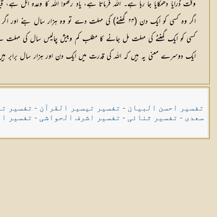
وقت ڈرایا دھمکایا جا رہا ہے۔ اللہ فرماتا ہے، یاد رکھو! اللہ کا وعدہ اٹ
اگر وہ کسی کو ایک دن (۲۴ گھنٹے) کی مہلت دے تو وہ ہ
کسی کو ایک گھنٹے کی مہلت مل جانے کا مطلب کم وبیش چالیس سال کی مہلت ہے۔
ایک دوسرے معنی یہ ہیں کہ اللہ کی قدرت میں ایک دن اور ہزار سال برابر ہیں،
تفسیر احسن البیان
-
تفسیر تیسیر القرآن
-
تفسیر تی
سعدی
-
تفسیر ثنائی
-
تفسیر اشرف الحواشی
-
تفسیر ال