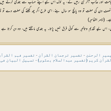
ل ہے، قیامت اور عذاب آکر ہی رہیں گے، یہ لوگ اس لیے اپنے حساب سے جلدی کرتے ہیں
زار سال بنے اور اگر نصف دن کی مہلت تو وہ پانچ سو سال بنے، اسی طرح اگر چھ گھنٹے کی م
 (ایسر التفاسیر)
 اس لیے تقدیم وتاخیر سے کوئی فرق نہیں پڑتا۔ یہ جلدی مانگتے ہیں، وہ دیر کرتا ہے ت
سیر الرحمٰن
-
تفسیر ترجمان القرآن
-
تفسیر فہم القرآن
قرآن کریم (تفسیر عبدالسلام بھٹوی)
-
تسہیل البیان فی 