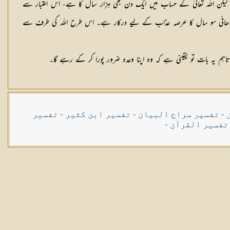
 لیکن اللہ تعالیٰ کے حساب میں ایک دن بھی ہزار سال کا ہے، اس اعتبار سے
ہلت دے تو ڈھائی سو سال کا عرصہ عذاب کے لیے درکار ہے۔ اس طرح اللہ کی طرف سے
اہم یہ بات تو یقینی ہے کہ وہ اپنا وعدہ ضرور پورا کر کے رہے گا۔
-
تفسیر سراج البیان
-
تفسیر ابن کثیر
-
تفسیر
تفسیر القرآن
-