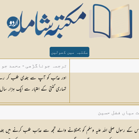
مکتبہ میں کھولیں
ترجمہ جوناگڑھی - محمد جون
اور عذاب کو آپ سے جلدی طلب کر رہے ا
تمہاری گنتی کے اعتبار سے ایک ہزار سال ک
ت میاں فضل حسین
ہ اور اس کے رسول صلی اللہ علیہ وسلم کو جھٹلانے والے تجھ سے عذاب طلب کرنے میں جلد