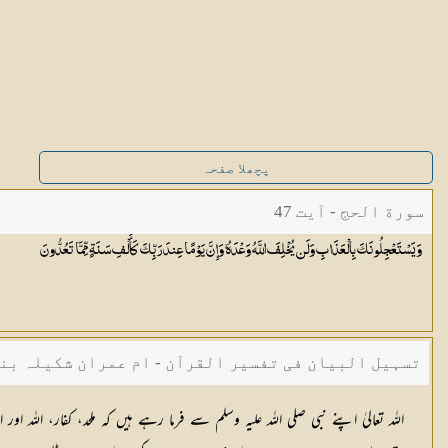
پچھلا صفحہ
سورة الحج - آیت 47
وَيَسْتَعْجِلُونَكَ بِالْعَذَابِ وَلَن يُخْلِفَ اللَّهُ وَعْدَهُ ۚ وَإِنَّ يَوْمًا عِندَ رَبِّكَ كَأَلْفِ سَنَةٍ مِّمَّا
تَعُدُّونَ
تسہیل البیان فی تفسیر القرآن - ام عمران شکیلہ بن
اللہ تعالیٰ اپنے نبی صلی اللہ علیہ وسلم سے فرما رہے ہیں کہ ملحد، کفار، الل