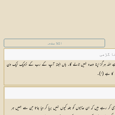
اگلا صفحہ
ا گڑھی
للہ ہرگز اپنا وعدہ نہیں ٹالے گا۔ ہاں البتہ آپ کے رب کے نزدیک ایک دن
ا ہے (١)۔
ی کر رہے ہیں کہ ان عذابوں کو جلد کیوں نہیں برپا کر دیا جاتا جن سے ہمیں ہر