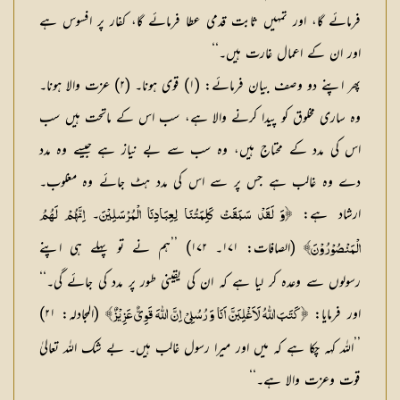
فرمائے گا، اور تمہیں ثابت قدمی عطا فرمائے گا، کفار پر افسوس ہے
اور ان کے اعمال غارت ہیں۔‘‘
پھر اپنے دو وصف بیان فرمائے: (۱) قوی ہونا۔ (۲) عزت والا ہونا۔
وہ ساری مخلوق کو پیدا کرنے والا ہے، سب اس کے ماتحت ہیں سب
اس کی مدد کے محتاج ہیں، وہ سب سے بے نیاز ہے جیسے وہ مدد
دے وہ غالب ہے جس پر سے اس کی مدد ہٹ جائے وہ مغلوب۔
ارشاد ہے:
۔
﴿وَ لَقَدْ سَبَقَتْ كَلِمَتُنَا لِعِبَادِنَا الْمُرْسَلِيْنَ
اِنَّهُمْ لَهُمُ
(الصافات: ۱۷۱۔ ۱۷۲) ’’ہم نے تو پہلے ہی اپنے
الْمَنْصُوْرُوْنَ﴾
رسولوں سے وعدہ کر لیا ہے کہ ان کی یقینی طور پر مدد کی جائے گی۔‘‘
اور فرمایا:
(المجادلہ: ۲۱)
﴿كَتَبَ اللّٰهُ لَاَغْلِبَنَّ اَنَا وَ رُسُلِيْ اِنَّ اللّٰهَ قَوِيٌّ عَزِيْزٌ﴾
’’اللہ کہہ چکا ہے کہ میں اور میرا رسول غالب ہیں۔ بے شک اللہ تعالیٰ
قوت وعزت والا ہے۔‘‘