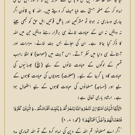
کیا جا سکتا تھا اللہ انھیں حق و باطل کے معرکہ میں لا کر اور اہل حق کی
امداد کر کے صفحہ ہستی سے ملیا میٹ کر دیتے ہیں۔ اللہ کا یہ قانون اگر
جاری وساری نہ ہوتا تو مشرکین اور باطل قوتیں اہل حق کو کبھی جینے
نہ دیتیں نہ ان کے عبادت خانے ہی برقرار رہنے دیتیں جن میں اللہ
کا ذکر کیا جاتا ہے۔ ان کی بجائے بس بت خانے، مزارات اور
آستانے ہی دنیا میں نظر آتے۔ اس آیت میں (صومعۃ) کا لفظ راہب
قسم کے لوگوں کے عبادت خانوں کے لیے (بِیَعٌ) عیسائیوں کی
عبادت گاہ یا گرجا کے لیے۔ (صلوٰت) یہودیوں کی عبادت گاہوں کے
لیے اور (مساجد) مسلمانوں کی عبادت گاہوں کے لیے استعمال ہوا
ہے۔ ارشاد باری تعالیٰ ہے:
۔
﴿يٰۤاَيُّهَا الَّذِيْنَ اٰمَنُوْۤا اِنْ تَنْصُرُوا اللّٰهَ يَنْصُرْكُمْ وَ يُثَبِّتْ اَقْدَامَكُمْ
وَ الَّذِيْنَ كَفَرُوْا
(محمد: ۷۔ ۸)
فَتَعْسًا لَّهُمْ وَ اَضَلَّ اَعْمَالَهُمْ﴾
’’اگر اے مسلمانو! تم اللہ کے دین کی امداد کرو گے تو اللہ تمہاری مدد