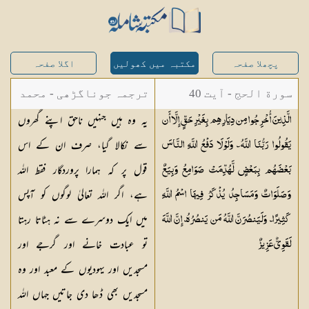
پچھلا صفحہ
مکتبہ میں کھولیں
اگلا صفحہ
سورة الحج - آیت 40
ترجمہ جوناگڑھی - محمد
یہ وہ ہیں جنہیں ناحق اپنے گھروں
الَّذِينَ أُخْرِجُوا مِن دِيَارِهِم بِغَيْرِ حَقٍّ إِلَّا أَن
جونا گڑھی
سے نکالا گیا، صرف ان کے اس
يَقُولُوا رَبُّنَا اللَّهُ ۗ وَلَوْلَا دَفْعُ اللَّهِ النَّاسَ
قول پر کہ ہمارا پروردگار فقط اللہ
بَعْضَهُم بِبَعْضٍ لَّهُدِّمَتْ صَوَامِعُ وَبِيَعٌ
ہے، اگر اللہ تعالیٰ لوگوں کو آپس
وَصَلَوَاتٌ وَمَسَاجِدُ يُذْكَرُ فِيهَا اسْمُ اللَّهِ
میں ایک دوسرے سے نہ ہٹاتا رہتا
كَثِيرًا ۗ وَلَيَنصُرَنَّ اللَّهُ مَن يَنصُرُهُ ۗ إِنَّ اللَّهَ
تو عبادت خانے اور گرجے اور
لَقَوِيٌّ
عَزِيزٌ
مسجدیں اور یہودیوں کے معبد اور وہ
مسجدیں بھی ڈھا دی جاتیں جہاں اللہ