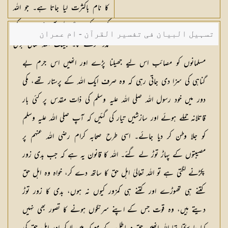
کا نام باکثرت لیا جاتا ہے۔ جو اللہ
کی مدد کرے گا اللہ بھی ضرور اس کی
تسہیل البیان فی تفسیر القرآن - ام عمران
مدد کرے گا۔ بیشک اللہ تعالیٰ بڑی
شکیلہ بنت میاں فضل حسین
قوتوں والا بڑے غلبے والا ہے
مسلمانوں کو مصائب اس لیے جھیلنا پڑے اور انھیں اس جرم بے
گناہی کی سزا دی جاتی رہی کہ وہ صرف ایک اللہ کے پرستار تھے، مکی
دور میں خود رسول اللہ صلی اللہ علیہ وسلم کی ذات مقدس پر کئی بار
قاتلانہ حملے ہوئے اور سازشیں تیار کی گئیں کہ آپ صلی اللہ علیہ وسلم
کو جلا وطن کر دیا جائے۔ اسی طرح صحابہ کرام رضی اللہ عنہم پر
مصیبتوں کے پہاڑ توڑ لے گئے۔ اللہ کا قانون یہ ہے کہ جب بدی زور
پکڑنے لگتی ہے تو اللہ تعالیٰ اہل حق کا ساتھ دے کر، خواہ وہ اہل حق
کتنے ہی تھوڑے اور کتنے ہی کمزور کیوں نہ ہوں، بدی کا زور توڑ
دیتے ہیں، وہ قوت جس کے اپنے سرنگوں ہونے کا تصور بھی نہیں