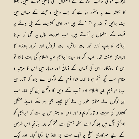
لاجواب ہوگئی تو اب ’’ڈنڈے کے استعمال‘‘ کی باتیں ہونے لگیں۔ جہلا
کا ہمیشہ سے یہ دستور رہا ہے کہ جب دلیل و حجت کے میدان میں
پٹ جائیں تو ضد پر اتر آتے ہیں اور اپنی اکثریت کے بل بوتے پر
قوت کے استعمال پر اُترتے ہیں۔ اب صورت حال یہ تھی کہ سیدنا
ابراہیم کا باپ آزر خود بت تراش، بت فروش اور نمرود بادشاہ کا
درباری مہنت تھا۔ اب اگر وہ سیدنا ابراہیم علیہ السلام کی بات مانتا تو
اس کا روزگار، اس کی آمدن کے ذرائع اور دربار میں اس کا مرتبہ و
مقام سب کچھ ختم ہوتا تھا۔ لہٰذا قوم کے لوگوں سے بڑھ کر آزر ہی
سیدنا ابراہیم علیہ السلام اور آپ کے دین کا دشمن بن گیا تھا۔ اب
ان لوگوں نے متفقہ طور پر طے کیا جیسے بھی ہو سکے اپنے مشکل
کشاؤں کی عزت و قار کو بچاؤ اور اس کا بہتر حل یہ ہے کہ ابراہیم کو
بھڑکتی آگ میں جلا کر اسے صفحہ ہستی سے ختم کر دو۔ چنانچہ اس غرض
کے لیے سرکاری سطح پر ایک بہت بڑا الاؤ تیا رکیا گیا۔ اور ایک