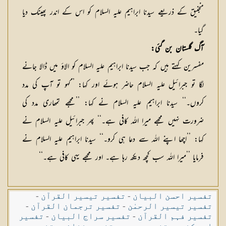
منجنیق کے ذریعے سیدنا ابراہیم علیہ السلام کو اس کے اندر پھینک دیا
گیا۔
آگ گلستان بن گئی:
مفسرین کہتے ہیں کہ جب سیدنا ابراہیم علیہ السلام کو الاؤ میں ڈالا جانے
لگا تو جبرائیل علیہ السلام حاضر ہوئے اور کہا: ’’کہو تو آپ کی مدد
کروں۔‘‘ سیدنا ابراہیم علیہ السلام نے کہا: ’’مجھے تمھاری مدد کی
ضرورت نہیں مجھے میرا اللہ کافی ہے۔‘‘ پھر جبرائیل علیہ السلام نے
کہا: ’’اچھا اپنے اللہ سے دعا ہی کرو۔‘‘ سیدنا ابراہیم علیہ السلام نے
فرمایا ’’میرا اللہ سب کچھ دیکھ رہا ہے۔ اور مجھے یہی کافی ہے۔‘‘
تفسیر احسن البیان
-
تفسیر تیسیر القرآن
-
تفسیر تیسیر الرحمٰن
-
تفسیر ترجمان القرآن
-
تفسیر فہم القرآن
-
تفسیر سراج البیان
-
تفسیر