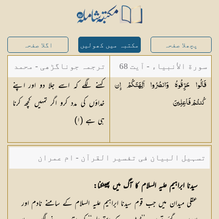
پچھلا صفحہ
مکتبہ میں کھولیں
اگلا صفحہ
سورة الأنبياء - آیت 68
ترجمہ جوناگڑھی - محمد
کہنے لگے کہ اسے جلا دو اور اپنے
قَالُوا حَرِّقُوهُ وَانصُرُوا آلِهَتَكُمْ إِن
جونا گڑھی
خداؤں کی مدد کرو اگر تمہیں کچھ کرنا
كُنتُمْ
فَاعِلِينَ
ہی ہے (١)
تسہیل البیان فی تفسیر القرآن - ام عمران
شکیلہ بنت میاں فضل حسین
سیدنا ابراہیم علیہ السلام کا آگ میں پھینکنا:
عقلی میدان میں جب قوم سیدنا ابراہیم علیہ السلام کے سامنے نادم اور