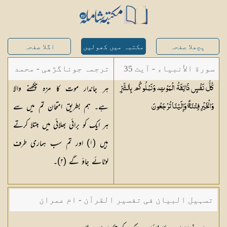
پچھلا صفحہ
مکتبہ میں کھولیں
اگلا صفحہ
سورة الأنبياء - آیت 35
ترجمہ جوناگڑھی - محمد
ہر جاندار موت کا مزہ چکھنے والا
كُلُّ نَفْسٍ ذَائِقَةُ الْمَوْتِ ۗ وَنَبْلُوكُم بِالشَّرِّ
جونا گڑھی
ہے۔ ہم بطریق امتحان تم میں سے
وَالْخَيْرِ فِتْنَةً ۖ وَإِلَيْنَا
تُرْجَعُونَ
ہر ایک کو برائی بھلائی میں مبتلا کرتے
ہیں (١) اور تم سب ہماری طرف
لوٹائے جاؤ گے (٢)۔
تسہیل البیان فی تفسیر القرآن - ام عمران
شکیلہ بنت میاں فضل حسین