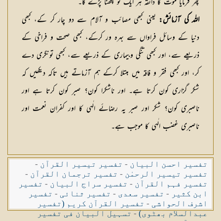
پھر فرمایا موت کا ذائقہ ہر ایک کو چکھنا پڑے گا۔
اللہ کی آزمائش:
یعنی کبھی مصائب و آلام سے دو چار کر کے، کبھی
دنیا کے وسائل فراواں سے بہرہ ور کرکے، کبھی صحت و فراخی کے
ذریعے سے، اور کبھی تنگی وبیماری کے ذریعے سے، کبھی تونگری دے
کر، اور کبھی فقر و فاقہ میں مبتلا کرکے ہم آزماتے ہیں تاکہ دیکھیں کہ
شکر گزاری کون کرتا ہے۔ اور ناشکرا کون؟ صبر کون کرتا ہے اور
ناصبری کون؟ شکر اور صبر یہ رضائے الٰہی کا اور کفران نعمت اور
ناصبری غضب الٰہی کا موجب ہے۔
تفسیر احسن البیان
-
تفسیر تیسیر القرآن
-
تفسیر تیسیر الرحمٰن
-
تفسیر ترجمان القرآن
-
تفسیر فہم القرآن
-
تفسیر سراج البیان
-
تفسیر
ابن کثیر
-
تفسیر سعدی
-
تفسیر ثنائی
-
تفسیر
اشرف الحواشی
-
تفسیر القرآن کریم (تفسیر
عبدالسلام بھٹوی)
-
تسہیل البیان فی تفسیر