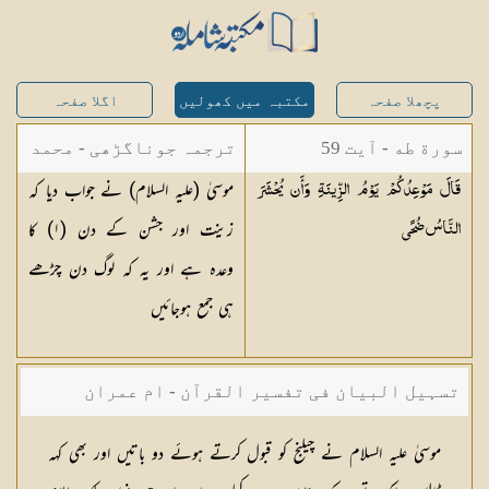
پچھلا صفحہ
مکتبہ میں کھولیں
اگلا صفحہ
سورة طه - آیت 59
ترجمہ جوناگڑھی - محمد
موسیٰ (علیہ السلام) نے جواب دیا کہ
قَالَ مَوْعِدُكُمْ يَوْمُ الزِّينَةِ وَأَن يُحْشَرَ
جونا گڑھی
زینت اور جشن کے دن (١) کا
النَّاسُ
ضُحًى
وعدہ ہے اور یہ کہ لوگ دن چڑھے
ہی جمع ہوجائیں
تسہیل البیان فی تفسیر القرآن - ام عمران
شکیلہ بنت میاں فضل حسین
موسیٰ علیہ السلام نے چیلنج کو قبول کرتے ہوئے دو باتیں اور بھی کہہ