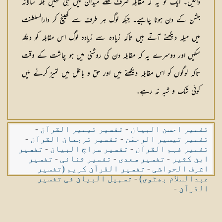
ڈالیں۔ ایک تو یہ کہ مقابلہ صرف کھلے میدان میں ہی نہیں بلکہ سالانہ
جشن کے دن ہونا چاہیے۔ جبکہ لوگ ہر طرف سے کھینچ کر دارالسلطنت
میں میلہ دیکھنے آتے ہیں تاکہ زیادہ سے زیادہ لوگ اس مقابلہ کو دیکھ
سکیں اور دوسرے یہ کہ مقابلہ دن کی روشنی میں ہو چاشت کے وقت
تاکہ لوگوں کو اس مقابلہ دیکھنے میں اور حق و باطل میں تمیز کرنے میں
کوئی شک و شبہ نہ رہے۔
تفسیر احسن البیان
-
تفسیر تیسیر القرآن
-
تفسیر تیسیر الرحمٰن
-
تفسیر ترجمان القرآن
-
تفسیر فہم القرآن
-
تفسیر سراج البیان
-
تفسیر
ابن کثیر
-
تفسیر سعدی
-
تفسیر ثنائی
-
تفسیر
اشرف الحواشی
-
تفسیر القرآن کریم (تفسیر
عبدالسلام بھٹوی)
-
تسہیل البیان فی تفسیر
القرآن
-