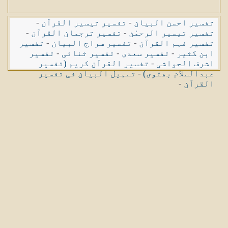
تفسیر احسن البیان
-
تفسیر تیسیر القرآن
-
تفسیر تیسیر الرحمٰن
-
تفسیر ترجمان القرآن
-
تفسیر فہم القرآن
-
تفسیر سراج البیان
-
تفسیر
ابن کثیر
-
تفسیر سعدی
-
تفسیر ثنائی
-
تفسیر
اشرف الحواشی
-
تفسیر القرآن کریم (تفسیر
عبدالسلام بھٹوی)
-
تسہیل البیان فی تفسیر
القرآن
-