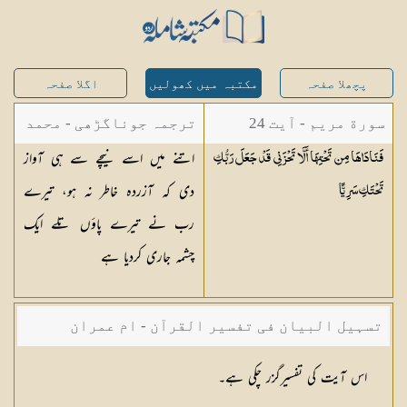
پچھلا صفحہ
مکتبہ میں کھولیں
اگلا صفحہ
سورة مريم - آیت 24
ترجمہ جوناگڑھی - محمد
اتنے میں اسے نیچے سے ہی آواز
فَنَادَاهَا مِن تَحْتِهَا أَلَّا تَحْزَنِي قَدْ جَعَلَ رَبُّكِ
جونا گڑھی
دی کہ آزردہ خاطر نہ ہو، تیرے
تَحْتَكِ
سَرِيًّا
رب نے تیرے پاؤں تلے ایک
چشمہ جاری کردیا ہے
تسہیل البیان فی تفسیر القرآن - ام عمران
شکیلہ بنت میاں فضل حسین
اس آیت کی تفسیرگزر چکی ہے۔