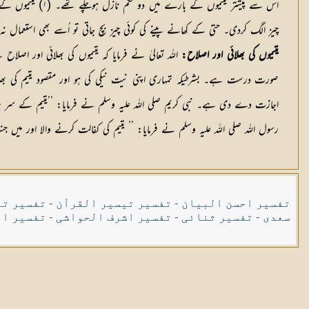
چیز الگ کردی۔ حتیٰ کے کھانے پینے کی کوئی چیز بچ جاتی تو اُسے بھی استعمال
یتیموں کی بھلائی اور اصلاح:
اللہ تعالیٰ نے فرمایا کہ یتیموں کی بھلائی اور اصلا
صورت درست ہے۔ بشرطیكہ تمہاری اپنی نیت نیکی کی ہو اور مقصود یتیم کی بھلائ
اجازت دے دی ہے۔ نبی كریم صلی اللہ علیہ وسلم نے فرمایا: ’’یتیم کے سر پر
رسول اللہ صلی اللہ علیہ وسلم نے فرمایا: ’’ یتیم کی کفالت کرنے والا اور میں جنت
تفسیر احسن البیان
-
تفسیر تیسیر القرآن
-
تفسیر تی
سعدی
-
تفسیر ثنائی
-
تفسیر اشرف الحواشی
-
تفسیر ال