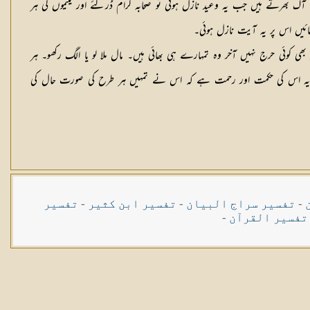
 جا ؤ ۔ (۲)جو لوگ یتیموں کا مال کھاتے ہیں وہ اپنے پیٹ میں آگ بھرتے ہیں جب یہ وعید نازل ہوئی تو صحابہ کرام ڈرگئے اور یتیموں کی ہر
ائیں اس پر یہ آیت نازل ہوئی۔
تو بھی کوئی حرج نہیں آخر وہ تمہارے ہی بھائی ہیں۔ مال ملا لو یا الگ ركھو۔ ہر
تی کرتا۔ یہ اس کی حکمت اور رحمت ہے کہ اس نے تمہیں ہر طرح کی صورت حال کی
-
تفسیر سراج البیان
-
تفسیر ابن کثیر
-
تفسیر
تفسیر القرآن
-