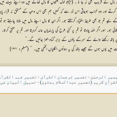
اس سے پیشتر یتیموں کے بارے میں دو حکم نازل ہوچکے تھے۔ (۱) یتیموں کے مال کے قریب بھی نہ
 نہ کرتے اور وہ خراب ہوجاتی اس ڈر سے کہ کہیں ہم بھی اس وعید کے مستحق نہ قرار پاج
ح کے لیے تم جو بھی طریقہ اختیار کرسکتے ہو۔ اگر ان کا مال اپنے مال میں ملانا چاہتے ہو 
ی ہو۔ اور اگر اللہ چاہتا تو تم پر کئی طرح کی پابندیاں عائد کردیتا اور تم پر سخ
 ہاتھ رکھنے والے کے سرکے بالوں کے برابر گناہ جھڑ جائیں گے۔‘‘
 میں یوں ہوں گے جیسے ہاتھ کی یہ دونوں انگلیاں اکٹھی ہیں۔ ‘‘ (مسلم: ۱۳۲۱)
سیر الرحمٰن
-
تفسیر ترجمان القرآن
-
تفسیر فہم القرآن
قرآن کریم (تفسیر عبدالسلام بھٹوی)
-
تسہیل البیان فی 