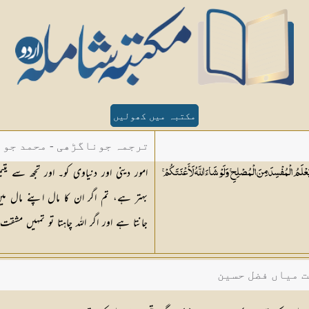
مکتبہ میں کھولیں
ترجمہ جوناگڑھی - محمد جون
امور دینی اور دنیاوی کو۔ اور تجھ سے 
عْلَمُ الْمُفْسِدَ مِنَ الْمُصْلِحِ ۚ وَلَوْ شَاءَ اللَّهُ لَأَعْنَتَكُمْ ۚ
بہتر ہے، تم اگر ان کا مال اپنے مال می
جانتا ہے اور اگر اللہ چاہتا تو تمہیں مشقت
ت میاں فضل حسین