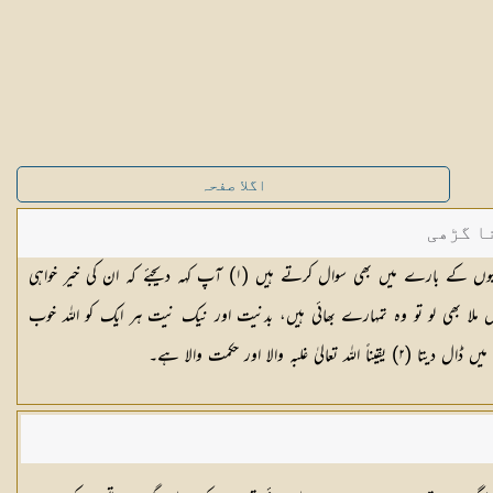
اگلا صفحہ
ا گڑھی
یتیموں کے بارے میں بھی سوال کرتے ہیں (
١
) آپ کہہ دیجئے کہ ان کی خیر خواہی
ں ملا بھی لو تو وہ تمہارے بھائی ہیں، بدنیت اور نیک نیت ہر ایک کو اللہ خوب
 میں ڈال دیتا (
٢
) یقیناً اللہ تعالیٰ غلبہ والا اور حکمت والا ہے۔