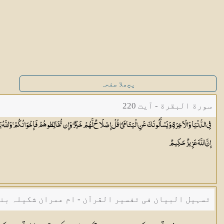
پچھلا صفحہ
سورة البقرة - آیت 220
فِي الدُّنْيَا وَالْآخِرَةِ ۗ وَيَسْأَلُونَكَ عَنِ الْيَتَامَىٰ ۖ قُلْ إِصْلَاحٌ لَّهُمْ خَيْرٌ ۖ وَإِن تُخَالِطُوهُمْ فَإِخْوَانُكُمْ ۚ وَاللَّهُ يَ
إِنَّ اللَّهَ عَزِيزٌ
حَكِيمٌ
تسہیل البیان فی تفسیر القرآن - ام عمران شکیلہ بن