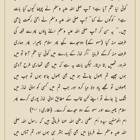
کوئی نیا حکم آیا ہے؟ آپ صلی اللہ علیہ وسلم نے پوچھا کیوں کیا بات
ہے؟ ’’لوگوں نے کہا‘‘ آپ صلی اللہ علیہ وسلم نے اتنی رکعت پڑھی
ہیں۔‘‘ یہ سن کر آپ صلی اللہ علیہ وسلم الٹے پاؤں پھرے قبلہ کی
طرف منہ کیا (سہو کے) دوسجدے کیے پھر سلام پھیرا۔ پھر ہماری
طرف منہ کرکے فرمایا ’’اگر نماز کے بارے میں کوئی نیا حکم آتا تو میں
ضرور تمھیں بتا دیتا۔ لیکن بات یہ ہے کہ میں بھی تمھاری طرح آدمی
ہوں جیسے تم بھول جاتے ہو میں بھی بھول جاتا ہوں تو جب میں
بھولوں تو مجھے یاد دلا دیا کرو اور جب تم میں کسی کو اپنی نماز میں
شک پڑ جائے تو اپنے ظن غالب کے مطابق اپنی نماز پوری کرے پھر
سلام پھیرے اور سہو کے دو سجدے کرے۔ (بخاری: ۴۰۱)
ام المومنین سیدہ اُم سلمیٰ رضی اللہ عنہا فرماتی ہیں کہ رسول اللہ صلی
اللہ علیہ وسلم نے فرمایا میں بھی ایک بشر ہی ہوں اور تم آپس میں