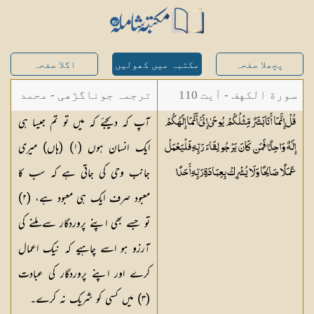
پچھلا صفحہ
مکتبہ میں کھولیں
اگلا صفحہ
سورة الكهف - آیت 110
ترجمہ جوناگڑھی - محمد
آپ کہ دیجئے کہ میں تو تم جیسا ہی
قُلْ إِنَّمَا أَنَا بَشَرٌ مِّثْلُكُمْ يُوحَىٰ إِلَيَّ أَنَّمَا إِلَٰهُكُمْ
جونا گڑھی
ایک انسان ہوں (١) (ہاں) میری
إِلَٰهٌ وَاحِدٌ ۖ فَمَن كَانَ يَرْجُو لِقَاءَ رَبِّهِ فَلْيَعْمَلْ
جانب وحی کی جاتی ہے کہ سب کا
عَمَلًا صَالِحًا وَلَا يُشْرِكْ بِعِبَادَةِ رَبِّهِ
أَحَدًا
معبود صرف ایک ہی معبود ہے، (٢)
تو جسے بھی اپنے پروردگار سے ملنے کی
آرزو ہو اسے چاہیے کہ نیک اعمال
کرے اور اپنے پروردگار کی عبادت
(٣) میں کسی کو شریک نہ کرے۔