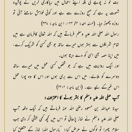
بت کو نہ پوجے گی بلکہ اپنے اعمال میں ریاکاری کریں گے پوشیدہ
شہوت یہ ہے کہ صبح روزے سے ہے اور کوئی خواہش سامنے آئی تو
روزہ چھوڑ دیا۔ (مسند احمد: ۴/ ۱۲۴، ابن ماجہ: ۳۴۷)
رسول اللہ صلی اللہ علیہ وسلم فرماتے ہیں کہ اللہ تعالیٰ کافرمان ہے میں
تمام شریکوں سے بہتر ہوں میرے ساتھ جو بھی کسی کو شریک کرے،
میں اپنا حصہ بھی اسی کو دے دیتا ہوں۔
اور ایک روایت میں ہے کہ جو شخص کسی عمل میں میرے ساتھ
دوسرے کو ملالے، میں اس سے بری ہوں اور اس کا وہ پورا عمل
اس غیرکے لیے ہے۔ (ابن ماجہ: ۴۲۰۲)
آپ صلی اللہ علیہ وسلم کا بشر ہونے کا اعتراف:
سیدنا عبداللہ بن مسعود رضی اللہ عنہ فرماتے ہیں کہ ایک دفعہ آپ
صلی اللہ علیہ وسلم نے نماز پڑھائی تو اس میں کچھ کمی بیشی کر دی جب
سلام پھیرا تو لوگوں نے عرض کیا: ’’یارسول اللہ! نماز کے متعلق کیا