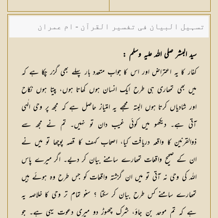
تسہیل البیان فی تفسیر القرآن - ام عمران
شکیلہ بنت میاں فضل حسین
سید البشر صلی اللہ علیہ وسلم :
کفار کا یہ اعتراض اور اس کا جواب متعدد بار پہلے بھی گزر چکا ہے کہ
میں بھی تمھاری ہی طرح ایک انسان ہوں کھاتا ہوں، پیتا ہوں نکاح
اور شادیاں کرتا ہوں البتہ مجھے یہ امتیاز حاصل ہے کہ مجھ پر وحی الٰہی
آتی ہے۔ دیکھو میں کوئی غیب دان تو نہیں۔ تم نے مجھ سے
ذوالقرنین کا واقعہ دریافت کیا، اصحاب کہف کا قصہ پوچھا تو میں نے
ان کے صحیح واقعات تمھارے سامنے بیان کر دیے۔ اگر میرے پاس
اللہ کی وحی نہ آتی تو میں ان گزشتہ واقعات کو جس طرح وہ ہوئے ہیں
تمھارے سامنے کس طرح بیان کر سکتا ؟ سنو تمام تر وحی کا خلاصہ یہ
ہے کہ تم موحد بن جاؤ، شرک چھوڑ دو میری دعوت یہی ہے۔ جو