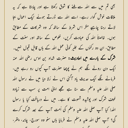
بھی تم میں سے اللہ سے ملنے کا شوق رکھتا ہے اور چاہتا ہے کہ یہ
ملاقات خوش گوار رہے، اسے اللہ سے ڈرتے ہوئے نیک اعمال بجا
لاتے رہنا چاہیے مگر اس شرط کے ساتھ کہ وہ شریعت کے مطابق
ہوں۔ خالصتاً اللہ کی عبادت کریں، خلوص کے ساتھ اور سنت کے
مطابق، ان دو رکنوں کے بغیر کوئی عمل اللہ کے ہاں قابل قبول نہیں۔
شرک کے بارے میں احادیث:
حضرت شداد بن اوس رضی اللہ عنہ
ایک دن رونے لگے ہم نے پوچھا حضرت آپ کیوں رو رہے ہیں،
فرمانے لگے ایک حدیث یاد آگئی اس نے رُلا دیا میں نے رسول اللہ
صلی اللہ علیہ وسلم سے سنا ہے مجھے اپنی امت پر سب سے زیادہ
خوف شرک اور پوشیدہ شہوت کا ہے۔ میں نے دریافت کیا یا رسول
اللہ! کیا آپ صلی اللہ علیہ وسلم کی اُمت آپ کے بعد شرک کرے
گی؟ آپ صلی اللہ علیہ وسلم نے فرمایا ہاں سنو وہ سورج، چاند، پتھر،