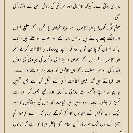
پیروی ہوتی ہے۔ کیونکہ نافرمانی اور سرکشی کی روش اسی نے اختیار کی
تھی۔
ظالم لوگ کون؟ یہاں ظالموں سے مراد شیطان یا ابلیس کے مطیع فرمان
اور اسکے چیلے چانٹے ہیں ۔ اس جملہ کے دو مطلب ہو سکتے ہیں، ایک
یہ کہ انسان کو چاہیے تو یہ تھا کہ اپنے پروردگار کی اطاعت کرتے مگر
ان ظالموں نے اس کے عوض اپنے ازلی دشمن کی پیروی کی روش
اختیار کی۔ دوسرا مطلب یہ کہ ان ظالموں کو بہت برا بدلہ ملنے والا ہے۔
اللہ فرماتے ہیں کہ ابلیس اطاعت الٰہی سے نکل گیا ہے پس تمھیں
چاہیے کہ اپنے دشمن سے دوستی نہ کرو۔ اور مجھے چھوڑ کر اس سے
تعلق نہ جوڑو۔ جیسے سورہ یٰسین میں قیامت کا، اس کی ہولناکیوں کا اور
نیک و بد لوگوں کے انجاموں کا ذکر کرکے فرمایا کہ ’’اے مجرمو! تم
آج کے دن الگ ہو جاؤ۔‘‘ یہ مقام بھی بالکل ایسا ہی ہے کہ ظالموں