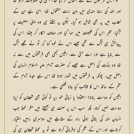
’’گو ابلیس فرشتوں کے سے اعمال کر رہا تھا، انھی کی مشابہت کرتا تھا
اور اللہ کی رضا مندی میں دن رات مشغول تھا، اسی لیے ان کے
خطاب میں یہ بھی شامل ہو گیا۔ لیکن یہ سنتے ہی وہ اپنی اصلیت پر
آگیا، تکبر اس کی طبیعت میں سما گیا اور صاف انکار کر بیٹھا، اس کی
پیدائش ہی آگ سے تھی جیسے اس نے خود کہا کہ تو نے مجھے آگ
سے بنایا ہے اور اسے مٹی سے، ابلیس کبھی بھی فرشتوں میں سے نہ
تھا وہ جنات کی اصل ہے جیسے کہ حضرت آدم علیہ السلام انسان کی
اصل ہیں۔ چونکہ یہ فرشتوں میں شمار ہوتا تھا اس لیے سجدۂ آدم کے
حکم کے ساتھ اس کا مخاطب کیا جانا قطعی ہے۔
ابلیس کو دوست بنانا؟ اعتقاداً یا زبانی طو رپر تو کوئی بھی شیطان کو اپنا
دوست نہیں کہتا، بلکہ سب اس پر لعنت ہی بھیجتے ہیں مگر عملاً جب
انسان اللہ کی بتائی ہوئی راہ کے مقابلے میں دوسری راہیں اختیار
کرتاہے اور اس کے حکم کی نافرمانی کرتا ہے تو یہ عملاً شیطان ہی کی