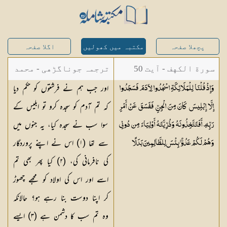
پچھلا صفحہ
مکتبہ میں کھولیں
اگلا صفحہ
سورة الكهف - آیت 50
ترجمہ جوناگڑھی - محمد
اور جب ہم نے فرشتوں کو حکم دیا
وَإِذْ قُلْنَا لِلْمَلَائِكَةِ اسْجُدُوا لِآدَمَ فَسَجَدُوا
جونا گڑھی
کہ تم آدم کو سجدہ کرو تو ابلیس کے
إِلَّا إِبْلِيسَ كَانَ مِنَ الْجِنِّ فَفَسَقَ عَنْ أَمْرِ
سوا سب نے سجدہ کیا، یہ جنوں میں
رَبِّهِ ۗ أَفَتَتَّخِذُونَهُ وَذُرِّيَّتَهُ أَوْلِيَاءَ مِن دُونِي
سے تھا (١) اس نے اپنے پروردگار
وَهُمْ لَكُمْ عَدُوٌّ ۚ بِئْسَ لِلظَّالِمِينَ
بَدَلًا
کی نافرمانی کی، (٢) کیا پھر بھی تم
اسے اور اس کی اولاد کو مجھے چھوڑ
کر اپنا دوست بنا رہے ہو؟ حالانکہ
وہ تم سب کا دشمن ہے (٣) ایسے