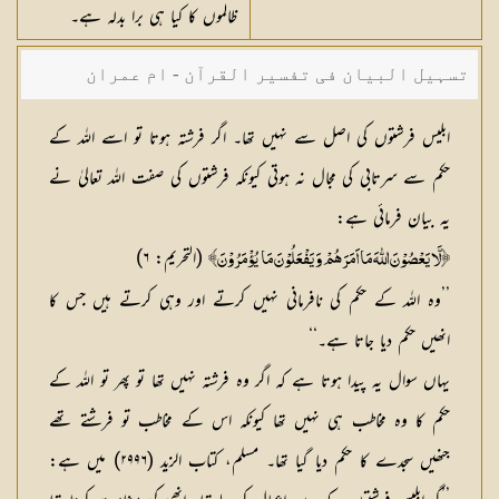
ظالموں کا کیا ہی برا بدلہ ہے۔
تسہیل البیان فی تفسیر القرآن - ام عمران
شکیلہ بنت میاں فضل حسین
ابلیس فرشتوں کی اصل سے نہیں تھا۔ اگر فرشتہ ہوتا تو اسے اللہ کے
حکم سے سرتابی کی مجال نہ ہوتی کیونکہ فرشتوں کی صفت اللہ تعالیٰ نے
یہ بیان فرمائی ہے:
(التحریم: ۶)
﴿لَّا يَعْصُوْنَ اللّٰهَ مَا اَمَرَهُمْ وَ يَفْعَلُوْنَ مَا يُؤْمَرُوْنَ﴾
’’وہ اللہ کے حکم کی نافرمانی نہیں کرتے اور وہی کرتے ہیں جس کا
انھیں حکم دیا جاتا ہے۔‘‘
یہاں سوال یہ پیدا ہوتا ہے کہ اگر وہ فرشتہ نہیں تھا تو پھر تو اللہ کے
حکم کا وہ مخاطب ہی نہیں تھا کیونکہ اس کے مخاطب تو فرشتے تھے
جنھیں سجدے کا حکم دیا گیا تھا۔ مسلم، کتاب الزید (۲۹۹۶) میں ہے: