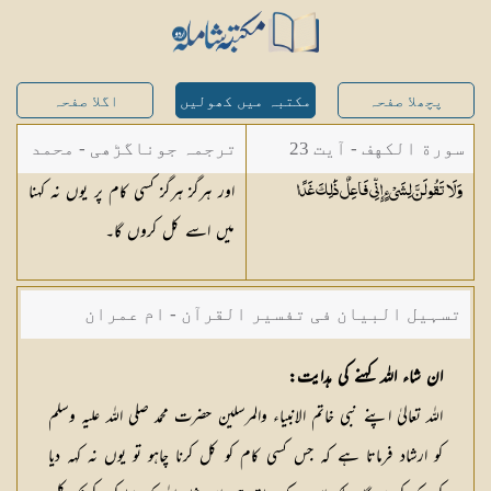
پچھلا صفحہ
مکتبہ میں کھولیں
اگلا صفحہ
سورة الكهف - آیت 23
ترجمہ جوناگڑھی - محمد
اور ہرگز ہرگز کسی کام پر یوں نہ کہنا
وَلَا تَقُولَنَّ لِشَيْءٍ إِنِّي فَاعِلٌ ذَٰلِكَ
غَدًا
جونا گڑھی
میں اسے کل کروں گا۔
تسہیل البیان فی تفسیر القرآن - ام عمران
شکیلہ بنت میاں فضل حسین
ان شاء اللہ کہنے کی ہدایت:
اللہ تعالیٰ اپنے نبی خاتم الانبیاء والمرسلین حضرت محمد صلی اللہ علیہ وسلم
کو ارشاد فرماتا ہے کہ جس کسی کام کو کل کرنا چاہو تو یوں نہ کہہ دیا