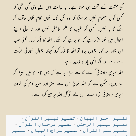
کی مشیت کے تحت ہی ہوتا ہے۔ یہ ہدایت اس لیے دی گئی تھی کہ
کسی کو یہ معلوم نہیں ہو سکتا کہ وہ کل تک فلاں کام فلاں وقت کر
سکے گا یا نہیں۔ کسی کو غیب کا علم حاصل نہیں اور نہ کوئی اپنے
افعال میں خود مختار ہے کہ جو چاہے کر سکے۔ اللہ کا ذکر کرو۔ یعنی جب
ان شاء اللہ کہنا بھول جاؤ تو اللہ کا ذکر کرو کیونکہ بھول شیطانی حرکت
سے ہے اور ذکر الٰہی یاد کا ذریعہ ہے۔
اللہ میری راہنمائی کرے گا سے مراد یہ ہے کہ جس کام کا میں عزم کر
رہا ہوں، ممکن ہے کہ اللہ تعالیٰ اس سے بہتر اور مفید کام کی طرف
میری راہنمائی فرما دے اس لیے توکل اللہ پر ہی کرنا ہے۔
تفسیر احسن البیان
-
تفسیر تیسیر القرآن
-
تفسیر تیسیر الرحمٰن
-
تفسیر ترجمان القرآن
-
تفسیر فہم القرآن
-
تفسیر سراج البیان
-
تفسیر