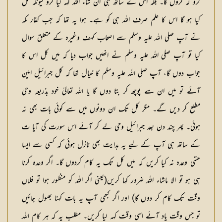
کرو کہ کروں گا۔ بلکہ اس کے ساتھ ہی ان شاء اللہ کہہ لیا کرو کیونکہ کل
کیا ہو گا اس کا علم صرف اللہ ہی کو ہے۔ ہوا یہ تھا کہ جب کفار مکہ
نے آپ صلی اللہ علیہ وسلم سے اصحاب کہف وغیرہ کے متعلق سوال
کیا تو آپ صلی اللہ علیہ وسلم نے انھیں جواب دیا کہ میں کل اس کا
جواب دوں گا، آپ صلی اللہ علیہ وسلم کا خیال تھا کہ کل جبرائیل امین
آئے تو میں ان سے پوچھ کر بتا دوں گا یا اللہ تعالیٰ خود بذریعہ وحی
مطلع کر دیں گے۔ مگر کل تک ان دونوں میں سے کوئی بات بھی نہ
ہوئی۔ پھر چند دن بعد جبرائیل وحی لے کر آئے اس سورت کی آیا ت
کے ساتھ ہی آپ کے لیے یہ ہدایت بھی نازل ہوئی کہ کسی سے ایسا
حتمی وعدہ نہ کیا کریں کہ میں کل تک یہ کام کردوں گا۔ اگر وعدہ کرنا
ہی ہو تو الا ماشاء اللہ ضرور کہا کریں(یعنی اگر اللہ کو منظور ہوا تو فلاں
وقت تک کام کر دوں گا) اور اگر کبھی آپ یہ بات کہنا بھول جائیں
تو جس وقت یاد آئے اسی وقت کہہ لیا کریں۔ مطلب یہ کہ ہر کام اللہ