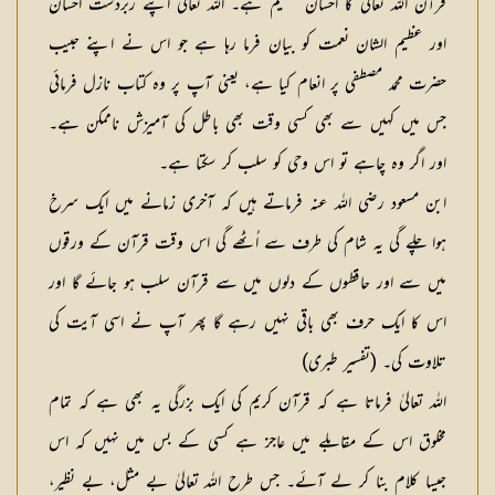
قرآن اللہ تعالیٰ کا احسان عظیم ہے۔ اللہ تعالیٰ اپنے زبردست احسان
اور عظیم الشان نعمت کو بیان فرما رہا ہے جو اس نے اپنے حبیب
حضرت محمد مصطفی پر انعام کیا ہے، یعنی آپ پر وہ کتاب نازل فرمائی
جس میں کہیں سے بھی کسی وقت بھی باطل کی آمیزش ناممکن ہے۔
اور اگر وہ چاہے تو اس وحی کو سلب کر سکتا ہے۔
ابن مسعود رضی اللہ عنہ فرماتے ہیں کہ آخری زمانے میں ایک سرخ
ہوا چلے گی یہ شام کی طرف سے اُٹھے گی اس وقت قرآن کے ورقوں
میں سے اور حافظوں کے دلوں میں سے قرآن سلب ہو جائے گا اور
اس کا ایک حرف بھی باقی نہیں رہے گا پھر آپ نے اسی آیت کی
تلاوت کی۔ (تفسیر طبری)
اللہ تعالیٰ فرماتا ہے کہ قرآن کریم کی ایک بزرگی یہ بھی ہے کہ تمام
مخلوق اس کے مقابلے میں عاجز ہے کسی کے بس میں نہیں کہ اس
جیسا کلام بنا کر لے آئے۔ جس طرح اللہ تعالیٰ بے مثل، بے نظیر،