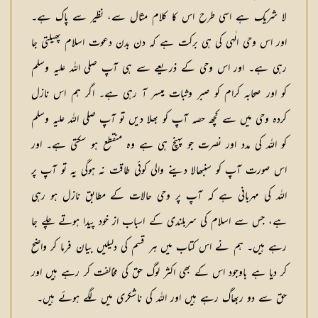
لا شریک ہے اسی طرح اس کا کلام مثال سے، نظیر سے پاک ہے۔
اور اس وحی الٰہی کی ہی برکت ہے کہ دن بدن دعوت اسلام پھیلتی جا
رہی ہے۔ اور اس وحی کے ذریعے سے ہی آپ صلی اللہ علیہ وسلم
کو اور صحابہ کرام کو صبر وثبات میسر آ رہی ہے۔ اگر ہم اس نازل
کردہ وحی میں سے کچھ حصہ آپ کو بھلا دیں تو آپ صلی اللہ علیہ وسلم
کو اللہ کی مدد اور نصرت جو پہنچ ہی ہے وہ منقطع ہو سکتی ہے۔ اور
اس صورت آپ کو سنبھالا دینے والی کوئی طاقت نہ ہوگی یہ تو آپ پر
اللہ کی مہربانی ہے کہ آپ پر وحی حالات کے مطابق نازل ہو رہی
ہے، جس سے اسلام کی سربلندی کے اسباب از خود پیدا ہوتے چلے جا
رہے ہیں۔ ہم نے اس کتاب میں ہر قسم کی دلیلیں بیان فرما کر واضح
کر دیا ہے باوجود اس کے بھی اکثر لوگ حق کی مخالفت کر رہے ہیں اور
حق سے دو ربھاگ رہے ہیں اور اللہ کی ناشکری میں لگے ہوئے ہیں۔