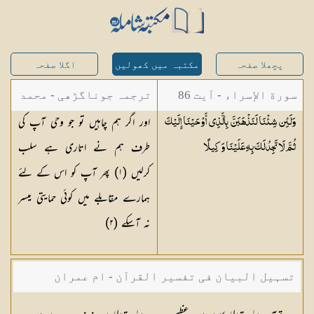
پچھلا صفحہ
مکتبہ میں کھولیں
اگلا صفحہ
سورة الإسراء - آیت 86
ترجمہ جوناگڑھی - محمد
اور اگر ہم چاہیں تو جو وحی آپ کی
وَلَئِن شِئْنَا لَنَذْهَبَنَّ بِالَّذِي أَوْحَيْنَا إِلَيْكَ
جونا گڑھی
طرف ہم نے اتاری ہے سلب
ثُمَّ لَا تَجِدُ لَكَ بِهِ عَلَيْنَا
وَكِيلًا
کرلیں (١) پھر آپ کو اس کے لئے
ہمارے مقابلے میں کوئی حمایتی میسر
نہ آسکے (٢)
تسہیل البیان فی تفسیر القرآن - ام عمران
شکیلہ بنت میاں فضل حسین