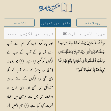
پچھلا صفحہ
مکتبہ میں کھولیں
اگلا صفحہ
سورة الإسراء - آیت 60
ترجمہ جوناگڑھی - محمد
اور یاد کرو جب کہ ہم نے آپ
وَإِذْ قُلْنَا لَكَ إِنَّ رَبَّكَ أَحَاطَ بِالنَّاسِ ۚ وَمَا
جونا گڑھی
سے فرما دیا کے آپ کے رب نے
جَعَلْنَا الرُّؤْيَا الَّتِي أَرَيْنَاكَ إِلَّا فِتْنَةً لِّلنَّاسِ
لوگوں کو گھیر لیا ہے۔ (١) جو رویت
وَالشَّجَرَةَ الْمَلْعُونَةَ فِي الْقُرْآنِ ۚ وَنُخَوِّفُهُمْ فَمَا
(عینی روئیت) ہم نے آپ کو دکھا
يَزِيدُهُمْ إِلَّا طُغْيَانًا
كَبِيرًا
دی تھی وہ لوگوں کے لئے صاف
آزمائش ہی تھی اور اسی طرح وہ
درخت بھی جس سے قرآن میں اظہار
نفرت کیا گیا ہے (٢) ہم انھیں ڈرا