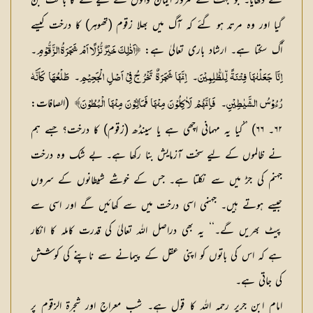
سے دکھایا۔ جو بہت سے کمزور ایمان والوں کے لیے فتنے کا باعث بن
گیا اور وہ مرتد ہو گئے کہ آگ میں بھلا زقوم (تھوہر) کا درخت کیسے
اُگ سکتا ہے۔ ارشاد باری تعالیٰ ہے:
۔
﴿اَذٰلِكَ خَيْرٌ نُّزُلًا اَمْ شَجَرَةُ الزَّقُّوْمِ
۔
۔
اِنَّا جَعَلْنٰهَا فِتْنَةً لِّلظّٰلِمِيْنَ
اِنَّهَا شَجَرَةٌ تَخْرُجُ فِيْ اَصْلِ الْجَحِيْمِ
طَلْعُهَا كَاَنَّهٗ
۔
(الصافات:
رُءُوْسُ الشَّيٰطِيْنِ
فَاِنَّهُمْ لَاٰكِلُوْنَ مِنْهَا فَمَالِـُٔوْنَ مِنْهَا الْبُطُوْنَ﴾
۶۲۔ ۶۶) ’’کیا یہ مہمانی اچھی ہے یا سینڈھ (زقوم) کا درخت؟ جسے ہم
نے ظالموں کے لیے سخت آزمایش بنا رکھا ہے۔ بے شک وہ درخت
جہنم کی جڑ میں سے نکلتا ہے۔ جس کے خوشے شیطانوں کے سروں
جیسے ہوتے ہیں۔ جہنمی اسی درخت میں سے کھائیں گے اور اسی سے
پیٹ بھریں گے۔‘‘ یہ بھی دراصل اللہ تعالیٰ کی قدرت کاملہ کا انکار
ہے کہ اس کی باتوں کو اپنی عقل کے پیمانے سے ناپنے کی کوشش
کی جاتی ہے۔
امام ابن جریر رحمہ اللہ کا قول ہے۔ شب معراج اور شجرۃ الزقوم پر