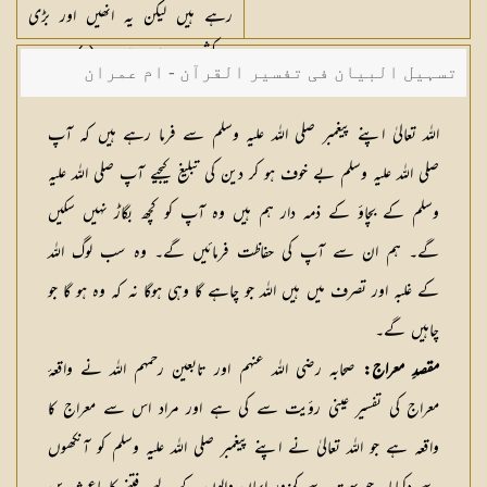
رہے ہیں لیکن یہ انھیں اور بڑی
سرکشی میں بڑھا رہا ہے (٣)
تسہیل البیان فی تفسیر القرآن - ام عمران
شکیلہ بنت میاں فضل حسین
اللہ تعالیٰ اپنے پیغمبر صلی اللہ علیہ وسلم سے فرما رہے ہیں کہ آپ
صلی اللہ علیہ وسلم بے خوف ہو کر دین کی تبلیغ کیجیے آپ صلی اللہ علیہ
وسلم کے بچاؤ کے ذمہ دار ہم ہیں وہ آپ کو کچھ بگاڑ نہیں سکیں
گے۔ ہم ان سے آپ کی حفاظت فرمائیں گے۔ وہ سب لوگ اللہ
کے غلبہ اور تصرف میں ہیں اللہ جو چاہے گا وہی ہوگا نہ کہ وہ ہو گا جو
چاہیں گے۔
مقصدِ معراج:
صحابہ رضی اللہ عنہم اور تابعین رحمہم اللہ نے واقعۂ
معراج کی تفسیر عینی رؤیت سے کی ہے اور مراد اس سے معراج کا
واقعہ ہے جو اللہ تعالیٰ نے اپنے پیغمبر صلی اللہ علیہ وسلم کو آنکھوں