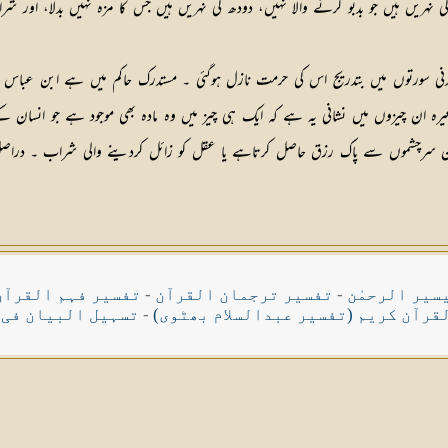
نہریں ہیں جو بدبو کرنے والا نہیں، دودھ کی نہریں ہیں جس کا مزہ نہیں بدلا، اور
نی سورتوں میں بتدریج اس کی حرمت نازل ہوگئی ۔ مستدرک حاکم میں ہے ابن عباس 
 ۲/ ۳۵۵) مثلاً خوش کھجوریں، کشمش وغیرہ ان چیزوں میں نشانی یہ ہے کہ ایک ہی چیز میں وہ مادہ بھی مو
ہ ان سرچشموں سے پاک رزق حاصل کرتاہے یا عقل کو زائل کردینے والی شراب ۔ درا
سیر الرحمٰن
-
تفسیر ترجمان القرآن
-
تفسیر فہم القرآن
قرآن کریم (تفسیر عبدالسلام بھٹوی)
-
تسہیل البیان فی 