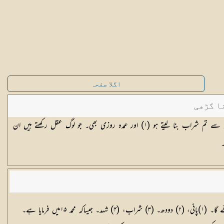
اگلا صفحہ
ا گڑھی
ں سے تم شراب بنا لیتے ہو (
١
) اور عمدہ روزی بھی۔ جو لوگ عقل رکھتے ہیں ان
۔
چار قسم کے مشروب میں جو اللہ کی بڑی نعمتیں ہیں اور یہ مشروب انسان کو اللہ نے اس دنیا میں عطا فرمائے ہیں، اور اہل جنت کو جنت میں بھی با افراط عطا فرمائے گا۔ (۱)پانی، (۲) دودھ۔ (۳) شراب، (۴) شہد۔ جیساکہ محمد ۱۵میں فرمایا ہے۔