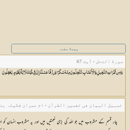
پچھلا صفحہ
سورة النحل - آیت 67
وَمِن ثَمَرَاتِ النَّخِيلِ وَالْأَعْنَابِ تَتَّخِذُونَ مِنْهُ سَكَرًا وَرِزْقًا حَسَنًا ۗ إِنَّ فِي ذَٰلِكَ لَآيَةً لِّقَوْمٍ
يَعْقِلُونَ
تسہیل البیان فی تفسیر القرآن - ام عمران شکیلہ بن