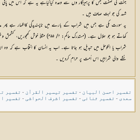
جنت کی صفت جس کا پرہیزگار وں سے وعدہ کیاگیاہے یہ ہے کہ اس میں پانی کی 
شہد کی جو لبت صاف ہیں ۔
یہ سورت مکی ہے جس میں شراب کے بارے میں ناپسندیدگی کااظہار ہے پھر مد
کھاتے ہو جو حلال ہے۔ (مستدرک حاکم:
شراب یا الکوحل میں تبدیل ہو جاتا ہے۔ اب یہ انسان کا انتخاب ہے کہ و
نشے والی شرابیں اس اُمت پر حرام کردیں ۔
تفسیر احسن البیان
-
تفسیر تیسیر القرآن
-
تفسیر تی
سعدی
-
تفسیر ثنائی
-
تفسیر اشرف الحواشی
-
تفسیر ال