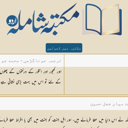
مکتبہ میں کھولیں
ترجمہ جوناگڑھی - محمد جون
اور کھجور اور انگور کے درختوں کے پھلو
کے لئے تو اس میں بہت بڑی نشانی ہے
ت میاں فضل حسین