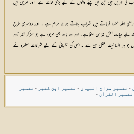
 شراب کی نہریں ہیں جن میں پینے والوں کے لیے بڑی لذت ہے، اور نہریں ہیں
رضی اللہ عنہما فرماتے ہیں شراب بناتے ہو جو حرام ہے ۔ اور دوسری طرح
جود ہے جو انسان کے لیے حیات بخش غذابن سکتاہے۔ اور وہ مادہ بھی موجود ہے جو سڑکر نشہ آور
صل جو ہر انسانیت عقل ہی ہے ۔ اسی کی نگہبانی کے لیے شریعت مطہرہ نے
-
تفسیر سراج البیان
-
تفسیر ابن کثیر
-
تفسیر
تفسیر القرآن
-