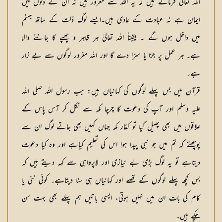
اللہ تعالیٰ فرماتے ہیں کہ یہ اللہ سے مغرور ہیں نہ ان کے دلوں میں
ایمان ہے نہ عبادت کے عادی ہیں۔ایسے لوگ ذلت کے ساتھ جہنم
میں داخل ہوں گے ۔ یقیناً اللہ تعالیٰ ہر ظاہر و چھپے کا جاننے والا
ہے۔ ہر عمل پر جزا یا سزا دے گا اور اللہ مغرور لوگوں سے بے زار
ہے۔
قرآن میں بس پہلے لوگوں کی کہانیاں ہیں: جب رسول اللہ صلی اللہ
علیہ وسلم اور آپ کی دعوت کا چرچا مکہ سے نکل کر آس پاس کے
علاقوں میں بھی پھیل گیا تو کفار مکہ جہاں کہیں بھی جاتے لوگ ان سے
پوچھتے کہ تم میں جو نبی پیدا ہوا اس کی تعلیم کیاہے اور وہ کیا دعوت
دیتاہے تو یہ لوگ بڑی بے نیازی اور لاپرواہی سے کہہ دیتے ہیں کہ
بس کچھ پہلے لوگوں کے قصے اور کہانیاں ہی سنا دیتاہے۔ کوئی نئی یا
کام کی بات ان میں نہیں ہوتی، ایسی باتیں ہم پہلے بھی بہت سن
چکے ہیں۔