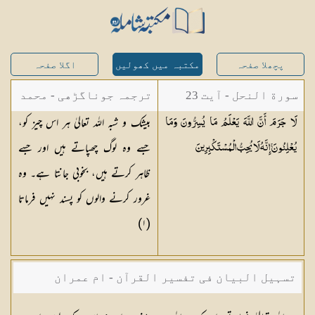
پچھلا صفحہ
مکتبہ میں کھولیں
اگلا صفحہ
سورة النحل - آیت 23
ترجمہ جوناگڑھی - محمد
بیشک و شبہ اللہ تعالیٰ ہر اس چیز کو،
لَا جَرَمَ أَنَّ اللَّهَ يَعْلَمُ مَا يُسِرُّونَ وَمَا
جونا گڑھی
جسے وہ لوگ چھپاتے ہیں اور جسے
يُعْلِنُونَ ۚ إِنَّهُ لَا يُحِبُّ
الْمُسْتَكْبِرِينَ
ظاہر کرتے ہیں، بخوبی جانتا ہے۔ وہ
غرور کرنے والوں کو پسند نہیں فرماتا
)
١
(
تسہیل البیان فی تفسیر القرآن - ام عمران
شکیلہ بنت میاں فضل حسین